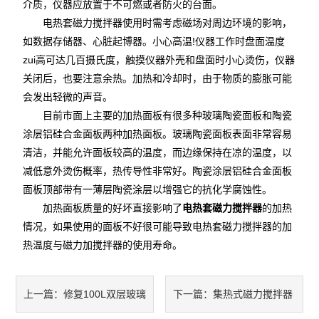
介质，仪器应放置于不可燃或者防火的台面。
高温循环油浴锅
电热套磁力搅拌器使用时需考虑磁场对周边环境的影响，
如数据存储器、心脏起博器。小心高温!仪器工作时盘面温度
玻璃反应釜
zui高可达几百摄氏度，触摸仪器外壳和盘面时小心烫伤，仪器
低温冷却液循环泵
关闭后，也要注意余热。加热和冷却时，由于物质的膨胀可能
会发出轻微的声音。
高低温循环装置
目前市面上主要的加热面板有很多种玻璃陶瓷面板和陶瓷
涂层铝硅合金面板两种加热面板。玻璃陶瓷面板表面非常容易
低温反应浴/恒温槽
清洁，并能允许面板较高的温度，而边缘保持在凉的温度，以
减低意外烫伤概率，热传导性非常好。陶瓷涂层铝硅合金面板
电热套
面板顶部带有一薄层陶瓷涂层以增强它的抗化学腐蚀性。
加热面板质量的好坏直接影响了
电热套磁力搅拌器
的加热
旋片式真空泵
情况，如果使用的面板不好很可能导致电热套磁力搅拌器的加
微波化学反应器
热温度与磁力加搅拌器的使用寿命。
显微熔点测定仪
修复100L双层玻璃
集热式磁力搅拌器
上一篇：
下一篇：
蠕动泵