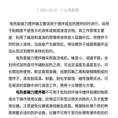
反应/结晶罐
公司新闻
2015-10-19
分子蒸馏装置
电热套磁力搅拌器
主要适用于搅拌或加热搅拌同时进行，适用
于粘稠度不是很大的液体或者固液混合物。其工作原理主要
薄膜蒸发仪
是：利用了磁场和漩涡的原理将液体放入容器中后，将搅拌子
同时放入液体，当底座产生磁场后，带动搅拌子成圆周循环运
不锈钢浓缩装置
动从而达到搅拌液体的目的。
电热套磁力搅拌器采用直流电机，噪音小，调速平稳，全
卫生级储罐
封闭式加热盘可作辅助加热之用；可设定温度及温度显示，可
脱色罐
长期加热使用，数显直观准确；由聚四氟乙烯和磁钢精制成的
搅拌子，具有耐高温、耐磨、耐化学腐蚀、磁性强等优点。可
酒精沉淀罐/醇沉罐
在密闭的容器中进行调混工作，使用十分理想与方便。
电热套磁力搅拌器
不可用于危险的环境中搅拌易爆的物质
不锈钢配制罐
或水下操作使用仪器。应保证只有受过相关训练的人员才能使
用仪器。注意避免仪器电源线触及底盘。根据除处理介质的种
多功能提取罐
类佩戴合适的防护设备。仪器不可用于室内处理有爆炸危险的