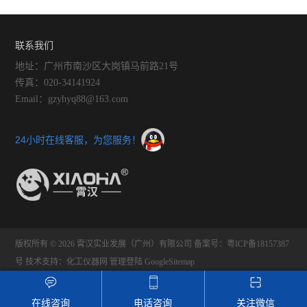
反应釜的五大妙招
特点与使用须知
振荡器
联系我们
微型真空泵
地址：广州市南沙区大岗镇马前路21号
传真：020-34141924
摇床
Email：gzyhyq88@163.com
漩涡混合器
24小时在线客服，为您服务！
高速分散器
聚四氟乙烯
紫外分析仪
版权所有 © 2026 霄汉实业发展（广州）有限公司
备案号：粤ICP备18157387
仪器、真空推车
号
技术支持：
化工仪器网
管理登陆
GoogleSitemap
火焰光度计
在线咨询
电话咨询
关注微信