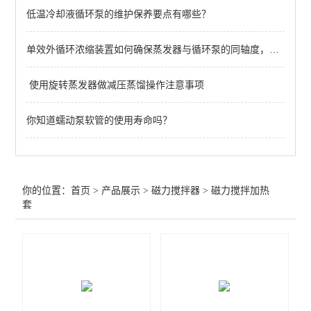
低温冷却液循环泵的维护保养要点有哪些？
磁力搅拌加热套
单效外循环浓缩装置如何确保蒸发器与循环泵的同轴度，避免振动？
集热式磁力搅拌器
多工位加热板磁力搅拌器
使用旋转蒸发器做减压蒸馏操作注意事项
查看全部 >>
你知道蠕动泵软管的使用寿命吗？
你的位置：
首页
>
产品展示
>
磁力搅拌器
>
磁力搅拌加热
套