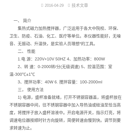
技术文章
2016-04-29
反应/结晶罐
一、 简介
分子蒸馏装置
集热式磁力加热搅拌器，广泛运用于各大中院校、环保、
卫生、防疫、石油、化工、医疗等单位。本仪器性能好，无噪
薄膜蒸发仪
音、无振动、升温快，是实验人员理想*的工具。
二、 性能
不锈钢浓缩装置
1.电 源：220V+10V 50HZ 4、加热功率：800W
卫生级储罐
2、转 速：0-2000转/分(无级调速) 5、控温范围：室
温-300℃±1℃
脱色罐
3、搅拌功率：40W 6. 搅拌容量：100-2000ml
三， 使用方法
酒精沉淀罐/醇沉罐
1) 电源，盛杯准备就绪，打开不锈钢容器盖，将盛杯放在
不锈钢容器中间，往不锈钢容器中加入导热油或硅油至恰当高
不锈钢配制罐
度，将搅拌子放入盛杯溶液中。开启电源开关，指示灯亮，将
调速电位器按顺时针方向旋转，简便转速由慢到快。调节到要
多功能提取罐
求转速为止。