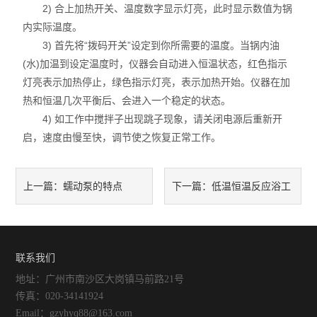
高温循环油浴锅
2) 合上加热开关、温度数字显示灯亮，此时显示数值为锅
内实际温度。
玻璃反应釜
3) 首先将“拨码开关”设定到你所需要的温度。当锅内油
(水)加温到设定温度时，仪器会自动进入恒温状态，红色指示
低温冷却液循环泵
灯亮表示加热停止，绿色指示灯亮，表示加热开始。仪器在加
热和恒温几次平衡后、会进入一个稳定的状态。
高低温循环装置
4) 如工作中搅拌子出现跳子现象，请关闭电源后重新开
启，速度由慢至快，调节使之恢复正常工作。
低温反应浴/恒温槽
电热套
蠕动泵的特点
低温恒温反应浴工
上一篇：
下一篇：
旋片式真空泵
作原理
微波化学反应器
联系我们
显微熔点测定仪
地址：广州市南沙区大岗镇马前路21号
传真：020-34141924
蠕动泵
Email：gzyhyq88@163.com