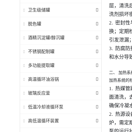
层，清洗
卫生级储罐
洗剂损坏
2. 密
脱色罐
换；定期
酒精沉淀罐/醇沉罐
引发泄漏
3. 防
不锈钢配制罐
和水分导
多功能提取罐
二、
加热系
高温循环油浴锅
加热系统的
1. 热
玻璃反应釜
面清洗，
确保冷凝
低温冷却液循环泵
2. 热
高低温循环装置
炉，需定
泵的运行