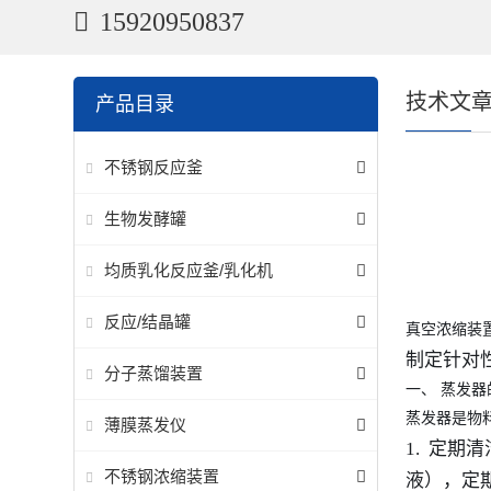
15920950837
技术文
产品目录
不锈钢反应釜
生物发酵罐
均质乳化反应釜/乳化机
反应/结晶罐
真空浓缩装
制定针对
分子蒸馏装置
一、
蒸发器
蒸发器是物
薄膜蒸发仪
1. 定
不锈钢浓缩装置
液），定