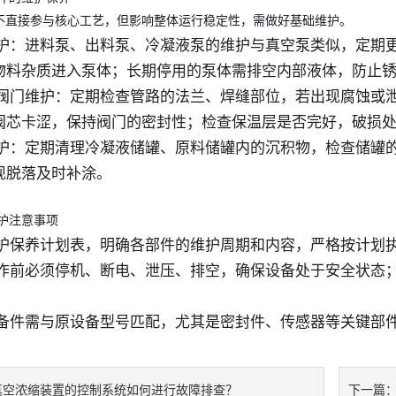
不直接参与核心工艺，但影响整体运行稳定性，需做好基础维护。
体维护：进料泵、出料泵、冷凝液泵的维护与真空泵类似，定
物料杂质进入泵体；长期停用的泵体需排空内部液体，防止
路与阀门维护：定期检查管路的法兰、焊缝部位，若出现腐蚀
阀芯卡涩，保持阀门的密封性；检查保温层是否完好，破损
罐维护：定期清理冷凝液储罐、原料储罐内的沉积物，检查储罐
现脱落及时补涂。
护注意事项
定维护保养计划表，明确各部件的维护周期和内容，严格按计划
护操作前必须停机、断电、泄压、排空，确保设备处于安全状
换的备件需与原设备型号匹配，尤其是密封件、传感器等关键部
真空浓缩装置的控制系统如何进行故障排查？
下一篇