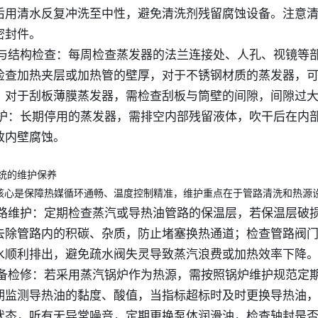
后用清水反复冲洗至中性，避免清洗剂残留腐蚀设备。注意
密封件。
封性与结构检查：每周检查蒸发器的法兰连接处、人孔、视镜
检查加热夹层或加热管的壁厚，对于不锈钢材质的蒸发器，
；对于刮板薄膜蒸发器，需检查刮板与筒壁的间隙，间隙过
腐防护：长期停用的蒸发器，需排空内部残留液体，吹干后在
致内壁腐蚀。
统的维护保养
核心是保障热媒循环通畅、温度控制精准，维护重点在于管路清洗和热源
媒管路维护：定期检查蒸汽或导热油管路的保温层，若保温层
去除管路内的积碳、杂质，防止堵塞换热通道；检查管路阀
水顺利排出，避免疏水阀失灵导致蒸汽浪费或加热效率下降
源设备检修：若采用蒸汽锅炉作为热源，需按照锅炉维护规范定
期监测导热油的黏度、酸值，当指标超标时及时更换导热油
状态，听有无异常噪音，定期更换泵体润滑油，检查轴封是