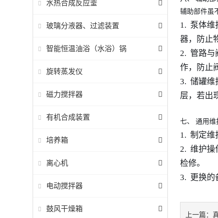
水热合成反应釜
辅助部件虽
1. 泵
玻璃分液器、过滤装置
器，防止
智能恒温油浴（水浴）锅
2. 管
作，防止
旋转蒸发仪
3. 储
磁力搅拌器
层，若出
有机合成装置
七、
通用维
1. 制
培养箱
2. 维
离心机
检修。
3. 更
电动搅拌器
鼓风干燥箱
上一篇：