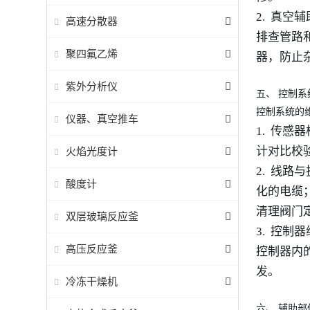
2. 真
高速分散器
排查管路
聚四氟乙烯
器，防止
紫外分析仪
五、
控制系
控制系统的
仪器、真空推车
1. 传
计对比校
火焰光度计
2. 线
酸度计
化的电缆
清理阀门
双层玻璃反应釜
3. 控
高压反应釜
控制器内
发。
冷冻干燥机
六、
辅助部