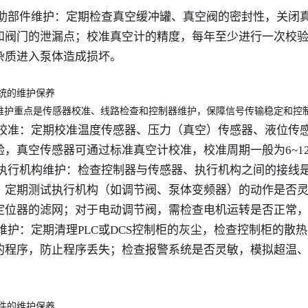
空辅助部件维护：定期检查真空缓冲罐、真空阀的密封性，关
和阀门的泄漏点；校准真空计的精度，每年至少进行一次校
杂质进入泵体造成损坏。
统的维护保养
维护重点是传感器校准、线路检查和控制器维护，保障信号传输稳定和控
感器校准：定期校准温度传感器、压力（真空）传感器、液位
验，真空传感器可通过标准真空计校准，校准周期一般为6~1
路与执行机构维护：检查控制器与传感器、执行机构之间的接
；定期测试执行机构（如调节阀、泵体变频器）的动作是否
定位器的滤网；对于电动调节阀，需检查电机运转是否正常
制器维护：定期清理PLC或DCS控制柜的灰尘，检查控制柜的
的程序，防止程序丢失；检查报警系统是否灵敏，模拟超温
件的维护保养