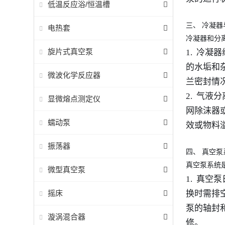
低温反应浴/恒温槽
三、
冷凝器
电热套
冷凝器和分
旋片式真空泵
1. 冷
的水垢和
微波化学反应器
兰密封情
2. 气
显微熔点测定仪
网除沫器
蠕动泵
效或物料
振荡器
四、
真空泵
真空泵系统
微型真空泵
1. 真空
摇床
换时需排
泵的轴封
漩涡混合器
修。