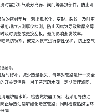
清洗时需拆卸气液分离器、阀门等易损部件，防止清
等部位的密封垫片，若出现老化、变形、裂纹，及时更
可采用超声波测厚仪检测，防止因腐蚀导致壁厚变薄
大时及时调整或更换刮板，避免影响蒸发效率。
内部喷涂防锈剂，或充入氮气进行惰性保护，防止空气
设备检修。
破损及时修补，减少热量损失；每年对管路进行一次全
门的开关灵活性，对于蒸汽疏水阀，定期清理滤网，
。
期清理炉胆水垢、检查燃烧器工况；若采用导热油
，防止导热油裂解碳化堵塞管路；同时检查热媒循环
否泄漏。