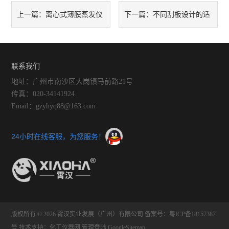
离心式薄膜蒸发仪
不同刮板设计的适
上一篇：
下一篇：
培养箱
离心机
的工作原理是什么？
用物料特性是什么？
电动搅拌器
联系我们
地址：广州市南沙区大岗镇马前路21号
鼓风干燥箱
传真：020-34141924
Email：gzyhyq88@163.com
真空干燥箱
循环水真空泵
24小时在线客服，为您服务！
电子天平
超声波清洗机
SX2系列电阻炉
版权所有 © 2026 霄汉实业发展（广州）有限公司
备案号：粤ICP备18157387
号
技术支持：
化工仪器网
管理登陆
GoogleSitemap