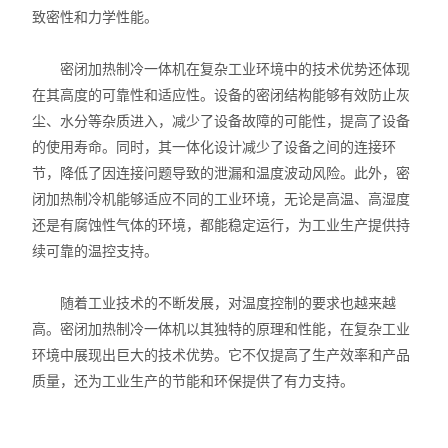
酸度计
致密性和力学性能。
双层玻璃反应釜
密闭加热制冷一体机在复杂工业环境中的技术优势还体现
在其高度的可靠性和适应性。设备的密闭结构能够有效防止灰
高压反应釜
尘、水分等杂质进入，减少了设备故障的可能性，提高了设备
的使用寿命。同时，其一体化设计减少了设备之间的连接环
冷冻干燥机
节，降低了因连接问题导致的泄漏和温度波动风险。此外，密
水热合成反应釜
闭加热制冷机能够适应不同的工业环境，无论是高温、高湿度
还是有腐蚀性气体的环境，都能稳定运行，为工业生产提供持
玻璃分液器、过滤装置
续可靠的温控支持。
智能恒温油浴（水浴）锅
随着工业技术的不断发展，对温度控制的要求也越来越
高。密闭加热制冷一体机以其独特的原理和性能，在复杂工业
旋转蒸发仪
环境中展现出巨大的技术优势。它不仅提高了生产效率和产品
质量，还为工业生产的节能和环保提供了有力支持。
磁力搅拌器
有机合成装置