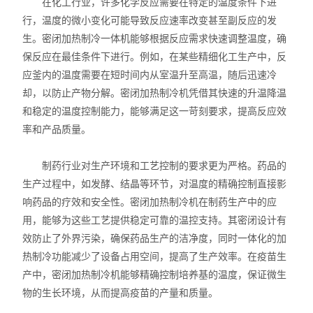
在化工行业，许多化学反应需要在特定的温度条件下进
高温循环油浴锅
行，温度的微小变化可能导致反应速率改变甚至副反应的发
生。密闭加热制冷一体机能够根据反应需求快速调整温度，确
玻璃反应釜
保反应在最佳条件下进行。例如，在某些精细化工生产中，反
低温冷却液循环泵
应釜内的温度需要在短时间内从室温升至高温，随后迅速冷
却，以防止产物分解。密闭加热制冷机凭借其快速的升温降温
高低温循环装置
和稳定的温度控制能力，能够满足这一苛刻要求，提高反应效
率和产品质量。
低温反应浴/恒温槽
制药行业对生产环境和工艺控制的要求更为严格。药品的
电热套
生产过程中，如发酵、结晶等环节，对温度的精确控制直接影
响药品的疗效和安全性。密闭加热制冷机在制药生产中的应
旋片式真空泵
用，能够为这些工艺提供稳定可靠的温控支持。其密闭设计有
微波化学反应器
效防止了外界污染，确保药品生产的洁净度，同时一体化的加
热制冷功能减少了设备占用空间，提高了生产效率。在疫苗生
显微熔点测定仪
产中，密闭加热制冷机能够精确控制培养基的温度，保证微生
物的生长环境，从而提高疫苗的产量和质量。
蠕动泵