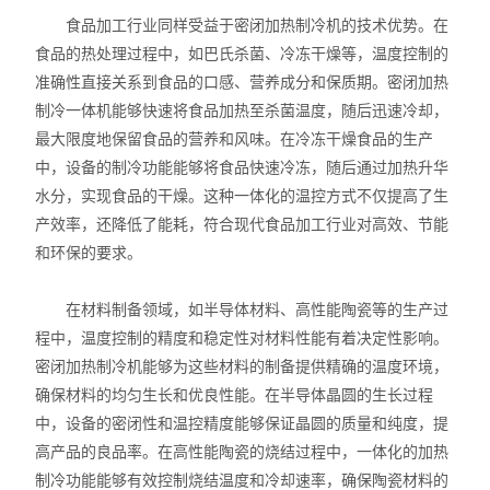
食品加工行业同样受益于密闭加热制冷机的技术优势。在
振荡器
食品的热处理过程中，如巴氏杀菌、冷冻干燥等，温度控制的
准确性直接关系到食品的口感、营养成分和保质期。密闭加热
微型真空泵
制冷一体机能够快速将食品加热至杀菌温度，随后迅速冷却，
最大限度地保留食品的营养和风味。在冷冻干燥食品的生产
摇床
中，设备的制冷功能能够将食品快速冷冻，随后通过加热升华
漩涡混合器
水分，实现食品的干燥。这种一体化的温控方式不仅提高了生
产效率，还降低了能耗，符合现代食品加工行业对高效、节能
高速分散器
和环保的要求。
聚四氟乙烯
在材料制备领域，如半导体材料、高性能陶瓷等的生产过
程中，温度控制的精度和稳定性对材料性能有着决定性影响。
紫外分析仪
密闭加热制冷机能够为这些材料的制备提供精确的温度环境，
确保材料的均匀生长和优良性能。在半导体晶圆的生长过程
仪器、真空推车
中，设备的密闭性和温控精度能够保证晶圆的质量和纯度，提
火焰光度计
高产品的良品率。在高性能陶瓷的烧结过程中，一体化的加热
制冷功能能够有效控制烧结温度和冷却速率，确保陶瓷材料的