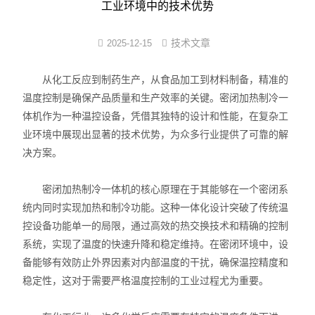
工业环境中的技术优势
反应/结晶罐
技术文章
2025-12-15
分子蒸馏装置
从化工反应到制药生产，从食品加工到材料制备，精准的
薄膜蒸发仪
温度控制是确保产品质量和生产效率的关键。密闭加热制冷一
体机作为一种温控设备，凭借其独特的设计和性能，在复杂工
不锈钢浓缩装置
业环境中展现出显著的技术优势，为众多行业提供了可靠的解
决方案。
卫生级储罐
密闭加热制冷一体机的核心原理在于其能够在一个密闭系
脱色罐
统内同时实现加热和制冷功能。这种一体化设计突破了传统温
酒精沉淀罐/醇沉罐
控设备功能单一的局限，通过高效的热交换技术和精确的控制
系统，实现了温度的快速升降和稳定维持。在密闭环境中，设
不锈钢配制罐
备能够有效防止外界因素对内部温度的干扰，确保温控精度和
稳定性，这对于需要严格温度控制的工业过程尤为重要。
多功能提取罐