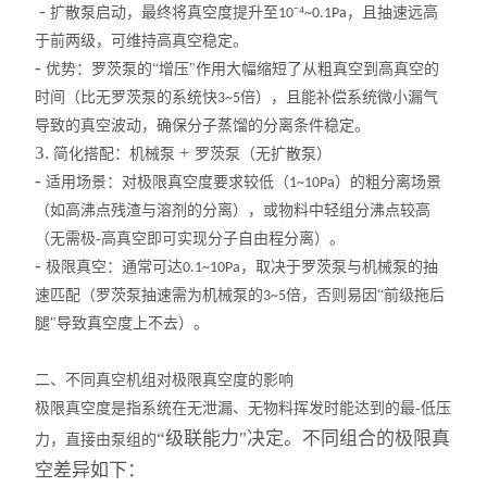
-
扩散泵启动，最终将真空度提升至
⁻⁴
，且抽速远高
10
~0.1Pa
振荡器
于前两级，可维持高真空稳定。
-
优势：罗茨泵的“增压"作用大幅缩短了从粗真空到高真空的
微型真空泵
时间（比无罗茨泵的系统快
倍），且能补偿系统微小漏气
3~5
导致的真空波动，确保分子蒸馏的分离条件稳定。
摇床
3.
+
简化搭配：
机械泵
罗茨泵（无扩散泵）
-
适用场景：对极限真空度要求较低（
）的粗分离场景
1~10Pa
漩涡混合器
（如高沸点残渣与溶剂的分离），或物料中轻组分沸点较高
（无需极-高真空即可实现分子自由程分离）。
高速分散器
-
极限真空：通常可达
，取决于罗茨泵与机械泵的抽
0.1~10Pa
聚四氟乙烯
速匹配（罗茨泵抽速需为机械泵的
倍，否则易因“前级拖后
3~5
腿"导致真空度上不去）。
紫外分析仪
二、不同真空机组对极限真空度的影响
仪器、真空推车
极限真空度是指系统在无泄漏、无物料挥发时能达到的最-低压
“级联能力"决定。不同组合的极限真
力，直接由泵组的
火焰光度计
空差异如下：