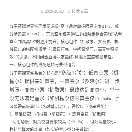
反应/结晶罐
技术文章
2025-10-23
分子蒸馏装置
≤
分子蒸馏对真空环境要求极-高（通常需极限真空度
，部
1Pa
分场景需≤
），其真空系统需通过多级泵组组合实现“从粗
0.1Pa
薄膜蒸发仪
真空到高真空"的逐步提升。核心组件（扩散泵、罗茨泵、机
械泵）的搭配需遵循“前级泵打底、中间泵增压、高真空泵提
不锈钢浓缩装置
效"的原则，不同组合直接决定最终-极限真空度和稳定性。
一、核心组件的搭配逻辑与典型组合
卫生级储罐
“多级串联"：低真空泵（机
分子蒸馏真空系统的核心是
脱色罐
械泵）提供基础真空，中真空泵（罗茨泵）进一步
增压，高真空泵（扩散泵）最终达到高真空。单一
酒精沉淀罐/醇沉罐
泵无法满足需求（如机械泵极限真空仅
，扩
10~100Pa
散泵需前级真空≤
才能启动），需按以下逻辑搭配：
1Pa
不锈钢配制罐
1.
+
基础搭配：
机械泵（前级泵）
高真空泵（扩散泵）
-
多功能提取罐
适用场景：对真空度要求较高（≤
），但处理量较小、
0.1Pa
物料易挥发的场景（如实验室小型分子蒸馏）。