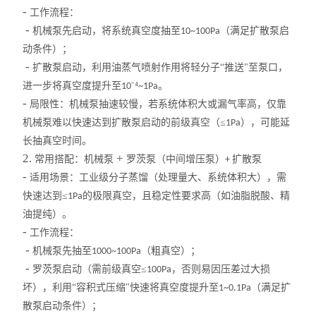
高温循环油浴锅
-
工作流程：
-
机械泵先启动，将系统真空度抽至
（满足扩散泵启
10~100Pa
玻璃反应釜
动条件）；
-
扩散泵启动，利用油蒸气喷射作用将轻分子“推送"至泵口，
低温冷却液循环泵
进一步将真空度提升至
⁻⁴
。
10
~1Pa
-
局限性：机械泵抽速较慢，若系统体积大或漏气率高，仅靠
高低温循环装置
机械泵难以快速达到扩散泵启动的前级真空（≤
），可能延
1Pa
低温反应浴/恒温槽
长抽真空时间。
2.
+
常用搭配：
机械泵
罗茨泵（中间增压泵）
扩散泵
+
电热套
-
适用场景：工业级分子蒸馏（处理量大、系统体积大），需
快速达到≤
的极限真空，且稳定性要求高（如油脂脱酸、精
1Pa
旋片式真空泵
油提纯）。
-
工作流程：
微波化学反应器
-
机械泵先抽至
（粗真空）；
1000~100Pa
-
罗茨泵启动（需前级真空≤
，否则易因压差过大损
100Pa
显微熔点测定仪
坏），利用“容积式压缩"快速将真空度提升至
（满足扩
1~0.1Pa
散泵启动条件）；
蠕动泵