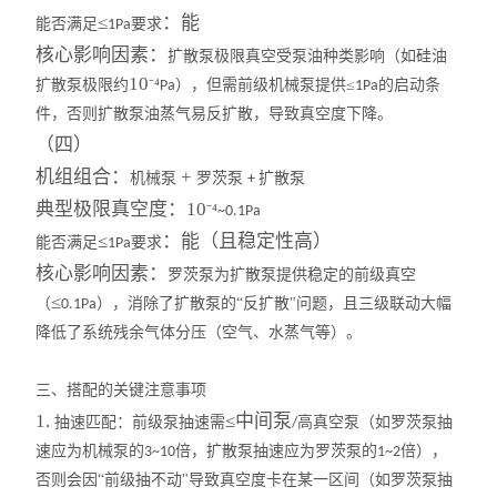
≤
：
能
能否满足
要求
1Pa
培养箱
核心影响因素
：
扩散泵极限真空受泵油种类影响（如硅油
10
扩散泵极限约
离心机
⁻⁴
），但需前级机械泵提供≤
的启动条
Pa
1Pa
件，否则扩散泵油蒸气易反扩散，导致真空度下降。
电动搅拌器
（
四
）
机组组合
：
+
机械泵
罗茨泵
扩散泵
+
鼓风干燥箱
典型极限真空度
：
10
⁻⁴
~0.1Pa
≤
：
能（且稳定性高）
真空干燥箱
能否满足
要求
1Pa
核心影响因素
：
罗茨泵为扩散泵提供稳定的前级真空
循环水真空泵
≤
（
），消除了扩散泵的“反扩散"问题，且三级联动大幅
0.1Pa
降低了系统残余气体分压（空气、水蒸气等）。
电子天平
三、搭配的关键注意事项
超声波清洗机
1.
≤中间泵
抽速匹配：
前级泵抽速需
高真空泵（如罗茨泵抽
/
SX2系列电阻炉
速应为机械泵的
倍，扩散泵抽速应为罗茨泵的
倍），
3~10
1~2
否则会因“前级抽不动"导致真空度卡在某一区间（如罗茨泵抽