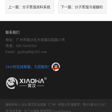
分子蒸馏进料系统
分子蒸馏冷凝器的
上一篇：
下一篇：
的结构如何保证物料在蒸发器
设计形式对冷凝效率和分离效
表面均匀分布？
果有何影响？
联系我们
地址：广州市南沙区大岗镇马前路21号
传真：020-34141924
Email：gzyhyq88@163.com
24小时在线客服，为您服务！
版权所有 © 2026 霄汉实业发展（广州）有限公司
备案号：粤ICP备18157387
号
技术支持：
化工仪器网
管理登陆
GoogleSitemap