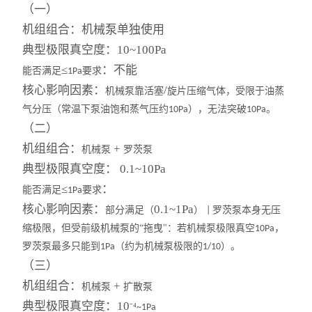
酸度计
（
一
）
机组组合
：
机械泵单独使用
双层玻璃反应釜
典型极限真空度
：
10~100Pa
≤
：
不能
能否满足
高压反应釜
要求
1Pa
核心影响因素
：
/
机械泵靠活塞
旋片压缩气体，受限于油蒸
冷冻干燥机
气分压（常温下泵油饱和蒸气压约
），无法突破
。
10Pa
10Pa
（
二
）
水热合成反应釜
机组组合
：
+
机械泵
罗茨泵
典型极限真空度
：
0.1~10Pa
玻璃分液器、过滤装置
≤
：
能否满足
要求
1Pa
智能恒温油浴（水浴）锅
核心影响因素
：
0.1~1Pa
部分满足（
）
罗茨泵本身无压
|
缩极限，但受前级机械泵的“拖曳"：若机械泵极限真空
，
10Pa
旋转蒸发仪
罗茨泵最多只能到
（约为机械泵极限的
）。
1Pa
1/10
（
三
）
磁力搅拌器
机组组合
：
+
机械泵
扩散泵
有机合成装置
典型极限真空度
：
10
⁻⁴
~1Pa