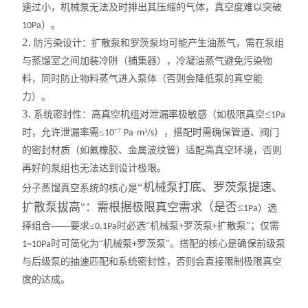
玻璃仪器烘干器
速过小，机械泵无法及时排出其压缩的气体，真空度难以突破
）。
10Pa
2.
防污染设计：
扩散泵和罗茨泵均可能产生油蒸气，需在泵组
与蒸馏室之间加装冷阱（捕集器），冷凝油蒸气避免污染物
料，同时防止物料蒸气进入泵体（否则会降低泵的真空能
力）。
3.
≤
系统密封性：
高真空机组对泄漏率极敏感（如极限真空
1Pa
时，允许泄漏率需≤
⁻⁷
·
³
），搭配时需确保管道、阀门
10
Pa
m
/s
的密封材质（如氟橡胶、金属波纹管）适配高真空环境，否则
再好的泵组也无法达到设计极限。
“机械泵打底、罗茨泵提速、
分子蒸馏真空系统的核心是
扩散泵拔高"：需根据极限真空需求（是否≤
）选
1Pa
择组合——要求≤
时必选“机械泵
罗茨泵
扩散泵"；仅需
0.1Pa
+
+
时可简化为“机械泵
罗茨泵"。搭配的核心是确保前级泵
1~10Pa
+
与后级泵的抽速匹配和系统密封性，否则会直接限制极限真空
度的达成。