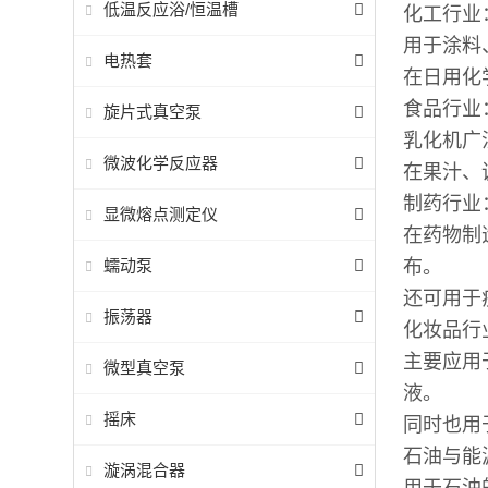
低温反应浴/恒温槽
化工行
用于涂料
电热套
在日用化
食品行
旋片式真空泵
乳化机广
微波化学反应器
在果汁、
制药行
显微熔点测定仪
在药物制
蠕动泵
布。
还可用于
振荡器
化妆品
主要应用
微型真空泵
液。
摇床
同时也用
石油与能
漩涡混合器