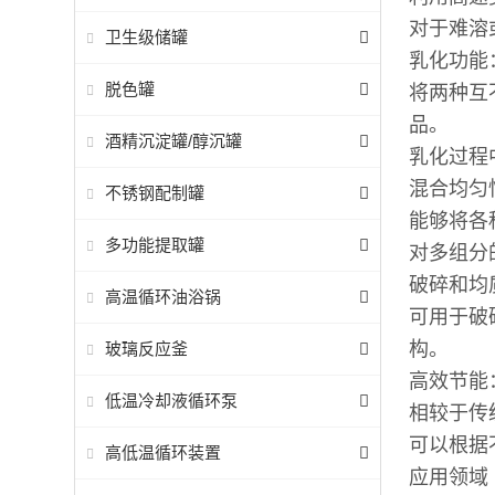
对于难溶
卫生级储罐
乳化功
脱色罐
将两种互
品。
酒精沉淀罐/醇沉罐
乳化过程
混合均
不锈钢配制罐
能够将各
多功能提取罐
对多组分
破碎和均
高温循环油浴锅
可用于破
构。
玻璃反应釜
高效节
低温冷却液循环泵
相较于传
可以根据
高低温循环装置
应用领