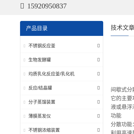
15920950837
技术文
产品目录
不锈钢反应釜
生物发酵罐
均质乳化反应釜/乳化机
反应/结晶罐
间歇式分
它的主要
分子蒸馏装置
液或悬
功能
薄膜蒸发仪
分散功
不锈钢浓缩装置
利用高速