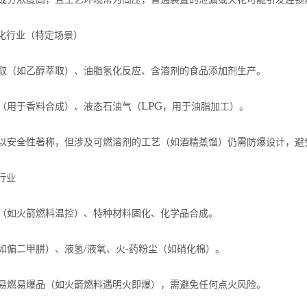
化行业（特定场景）
：
取（如乙醇萃取）、油脂氢化反应、含溶剂的食品添加剂生产。
：
LPG
（用于香料合成）、液态石油气（
，用于油脂加工）。
：
以安全性著称，但涉及可燃溶剂的工艺（如酒精蒸馏）仍需防爆设计，避
行业
：
（如火箭燃料温控）、特种材料固化、化学品合成。
：
/
如偏二甲肼）、液氢
液氧、火-药粉尘（如硝化棉）。
：
易燃易爆品（如火箭燃料遇明火即爆），需避免任何点火风险。