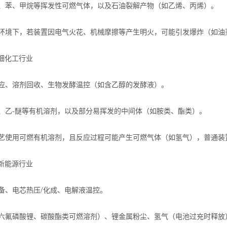
、苯、甲烷等挥发性可燃气体，以及石油裂解产物（如乙烯、丙烯）。
：
环境下，若装置因电气火花、机械摩擦等产生明火，可能引发爆炸（如油
细化工行业
：
应、溶剂回收、生物发酵温控（如含乙醇的发酵液）。
：
、乙-醚等有机溶剂，以及部分易挥发的中间体（如胺类、酯类）。
：
艺使用可燃有机溶剂，且反应过程可能产生可燃气体（如氢气），普通装
新能源行业
：
/
备、电芯热压
化成、电解液温控。
：
六氟磷酸锂、碳酸酯类可燃溶剂）、锂金属粉尘、氢气（电池过充时释放