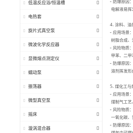
-
防爆原因
低温反应浴/恒温槽
电解液易挥
电热套
4.
涂料、油
旋片式真空泵
-
应用场景
树脂合成、
微波化学反应器
-
风险物质
甲苯、二甲
显微熔点测定仪
-
防爆原因
溶剂挥发形
蠕动泵
5.
振荡器
煤化工与
-
应用场景
微型真空泵
煤制气工艺
-
风险物质
摇床
一氧化碳、
-
防爆原因
漩涡混合器
煤气中可燃