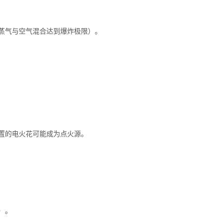
蒸气与空气混合达到爆炸极限）。
置的电火花可能成为点火源。
）。