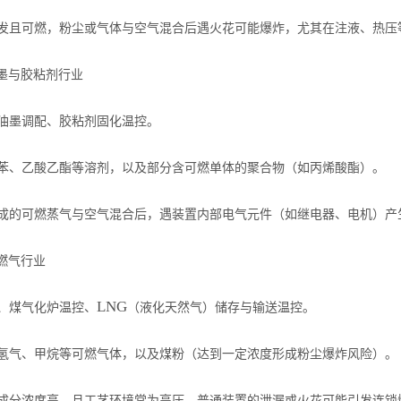
：
发且可燃，粉尘或气体与空气混合后遇火花可能爆炸，尤其在注液、热压
墨与胶粘剂行业
：
油墨调配、胶粘剂固化温控。
：
苯、乙酸乙酯等溶剂，以及部分含可燃单体的聚合物（如丙烯酸酯）。
：
成的可燃蒸气与空气混合后，遇装置内部电气元件（如继电器、电机）产
燃气行业
：
LNG
、煤气化炉温控、
（液化天然气）储存与输送温控。
：
氢气、甲烷等可燃气体，以及煤粉（达到一定浓度形成粉尘爆炸风险）。
：
成分浓度高，且工艺环境常为高压，普通装置的泄漏或火花可能引发连锁