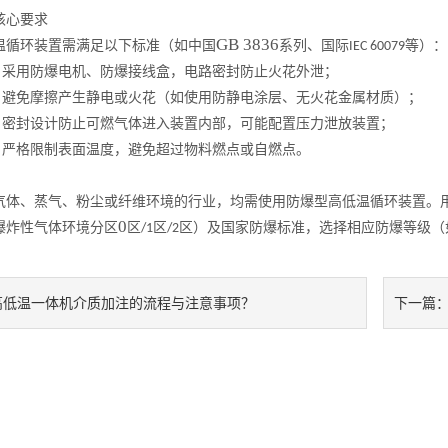
核心要求
GB 3836
温循环装置需满足以下标准（如中国
系列、国际
等）
IEC 60079
：采用防爆电机、防爆接线盒，电路密封防止火花外泄；
：避免摩擦产生静电或火花（如使用防静电涂层、无火花金属材质）；
：密封设计防止可燃气体进入装置内部，可能配置压力泄放装置；
：严格限制表面温度，避免超过物料燃点或自燃点。
气体、蒸气、粉尘或纤维环境的行业，均需使用防爆型高低温循环装置。
0
爆炸性气体环境分区
区
区
区）及国家防爆标准，选择相应防爆等级（
/1
/2
高低温一体机介质加注的流程与注意事项？
下一篇