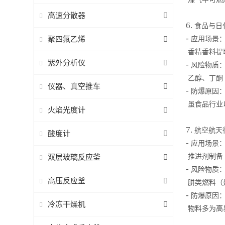
高速分散器
6.
食品与日
-
聚四氟乙烯
应用场景
香精香料提
紫外分析仪
-
风险物质
乙醇、丁酮
仪器、真空推车
-
防爆原因
虽食品行业
火焰光度计
7.
航空航天
酸度计
-
应用场景
双层玻璃反应釜
推进剂制备
-
风险物质
高压反应釜
肼类燃料（
-
防爆原因
冷冻干燥机
物料多为高