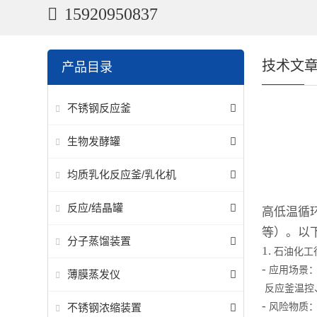
15920950837
技术文
产品目录
不锈钢反应釜
生物发酵罐
均质乳化反应釜/乳化机
反应/结晶罐
高低温循
等）。以
分子蒸馏装置
1.
石油化工
-
应用场景
薄膜蒸发仪
反应釜温控
-
不锈钢浓缩装置
风险物质