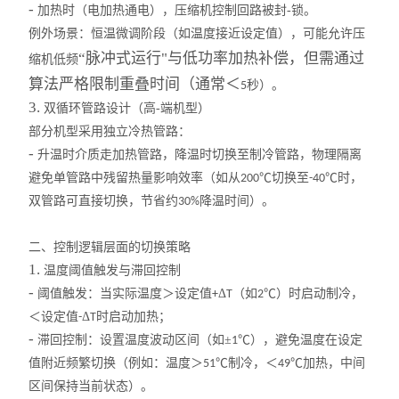
-
高温循环油浴锅
加热时（电加热通电），压缩机控制回路被封-锁。
例外场景：恒温微调阶段（如温度接近设定值），可能允许压
玻璃反应釜
“脉冲式运行"与低功率加热补偿，但需通过
缩机低频
算法严格限制重叠时间（通常＜
秒）。
5
低温冷却液循环泵
3.
双循环管路设计（高-端机型）
部分机型采用独立冷热管路：
高低温循环装置
-
升温时介质走加热管路，降温时切换至制冷管路，物理隔离
低温反应浴/恒温槽
避免单管路中残留热量影响效率（如从
℃切换至
℃时，
200
-40
双管路可直接切换，节省约
降温时间）。
30%
电热套
二、控制逻辑层面的切换策略
旋片式真空泵
1.
温度阈值触发与滞回控制
-
阈值触发：当实际温度＞设定值
Δ
（如
℃）时启动制冷，
+
T
2
微波化学反应器
＜设定值
Δ
时启动加热；
-
T
-
滞回控制：设置温度波动区间（如±
℃），避免温度在设定
1
显微熔点测定仪
值附近频繁切换（例如：温度＞
℃制冷，＜
℃加热，中间
51
49
区间保持当前状态）。
蠕动泵