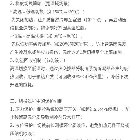
2.
梯度切换策略（宽温域场景）
振荡器
-
高温→低温切换（如
℃→
℃）：
150
-20
25
先关闭加热，让介质自然冷却至室温（约
℃），再启动压
微型真空泵
缩机全速制冷，避免制冷剂因高温过载。
-
低温→高温切换（如
℃→
℃）：
-30
80
摇床
20%
先以低功率缓慢加热（如
额定功率），防止管路因温差
产生冷凝水或热应力损伤，温度＞
℃后切换至全功率加热。
0
漩涡混合器
3.
能量回收机制（节能设计）
高温切换至低温时，通过热交换器将制冷系统冷凝器产生的废
高速分散器
30%-50%
热回收，用于预热介质（可回收
热量），降低下次
聚四氟乙烯
升温的能耗。
紫外分析仪
三、切换过程中的保护机制
1.
压力保护：制冷系统设高压开关（如超过
停机），防
2.5MPa
仪器、真空推车
止残留高温介质导致制冷剂异常升压；
2.
液位保护：切换前检测循环介质液位，避免加热元件干烧或
火焰光度计
压缩机缺液；