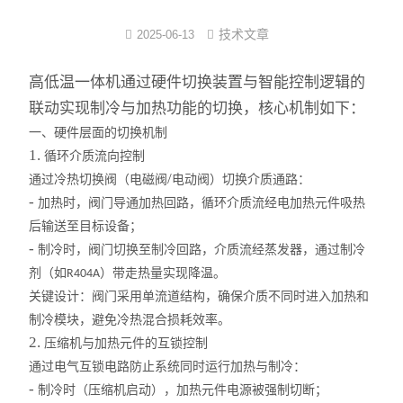
反应/结晶罐
技术文章
2025-06-13
分子蒸馏装置
高低温一体机通过硬件切换装置与智能控制逻辑的
联动实现制冷与加热功能的切换，核心机制如下：
薄膜蒸发仪
一、硬件层面的切换机制
1.
循环介质流向控制
不锈钢浓缩装置
/
通过冷热切换阀（电磁阀
电动阀）切换介质通路：
-
卫生级储罐
加热时，阀门导通加热回路，循环介质流经电加热元件吸热
后输送至目标设备；
脱色罐
-
制冷时，阀门切换至制冷回路，介质流经蒸发器，通过制冷
剂（如
）带走热量实现降温。
R404A
酒精沉淀罐/醇沉罐
关键设计：阀门采用单流道结构，确保介质不同时进入加热和
制冷模块，避免冷热混合损耗效率。
不锈钢配制罐
2.
压缩机与加热元件的互锁控制
通过电气互锁电路防止系统同时运行加热与制冷：
多功能提取罐
-
制冷时（压缩机启动），加热元件电源被强制切断；