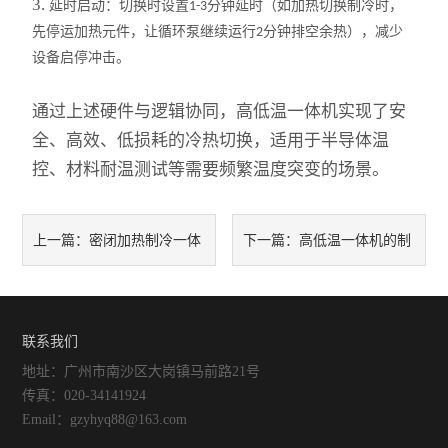
3.
延时启动：切换时设置
分钟延时（如加热切换制冷时，
1-3
酸度计
先停运加热元件，让循环泵继续运行
分钟排空余热），减少
2
双层玻璃反应釜
设备启停冲击。
高压反应釜
通过上述硬件与逻辑协同，高低温一体机实现了安
全、高效、低损耗的冷热切换，适用于半导体温
冷冻干燥机
控、材料耐温测试等需要频繁温度突变的场景。
水热合成反应釜
密闭加热制冷一体
高低温一体机的制
上一篇：
下一篇：
玻璃分液器、过滤装置
机循环介质的作用是什么？
智能恒温油浴（水浴）锅
冷系统和加热系统是如何协同
旋转蒸发仪
工作的？
联系我们
地址：广州市南沙区大岗镇马前路21号
磁力搅拌器
传真：020-34141924
Email：gzyhyq88@163.com
有机合成装置