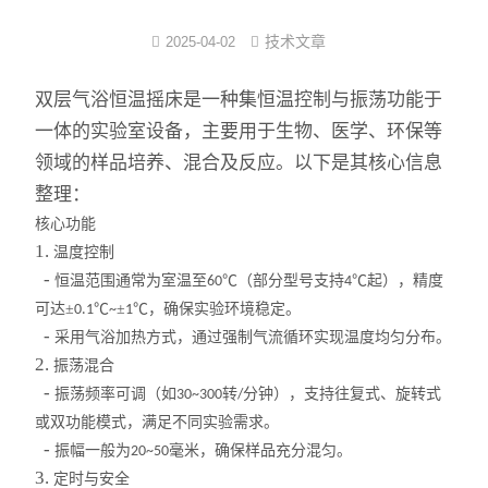
反应/结晶罐
技术文章
2025-04-02
分子蒸馏装置
双层气浴恒温摇床是一种集恒温控制与振荡功能于
一体的实验室设备，主要用于生物、医学、环保等
薄膜蒸发仪
领域的样品培养、混合及反应。以下是其核心信息
整理：
不锈钢浓缩装置
核心功能
卫生级储罐
1.
温度控制
-
恒温范围通常为室温至
℃（部分型号支持
℃起），精度
60
4
脱色罐
可达±
℃
±
℃，确保实验环境稳定。
0.1
~
1
-
采用气浴加热方式，通过强制气流循环实现温度均匀分布。
酒精沉淀罐/醇沉罐
2.
振荡混合
-
振荡频率可调（如
转
分钟），支持往复式、旋转式
30~300
/
不锈钢配制罐
或双功能模式，满足不同实验需求。
-
多功能提取罐
振幅一般为
毫米，确保样品充分混匀。
20~50
3.
定时与安全