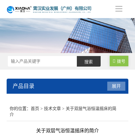
导
航
拨号
产品目录
展开
不锈钢反应釜
你的位置：
首页
>
技术文章
> 关于双层气浴恒温摇床的简
介
生物发酵罐
关于双层气浴恒温摇床的简介
均质乳化反应釜/乳化机