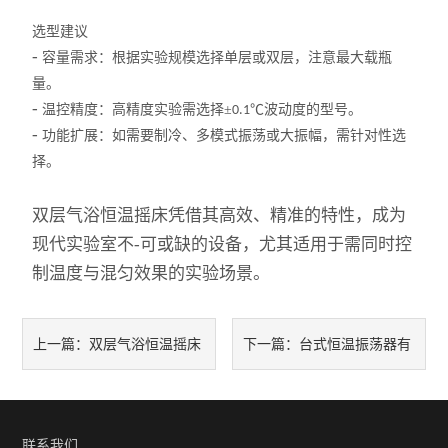
酸度计
选型建议
-
双层玻璃反应釜
容量需求：根据实验规模选择单层或双层，注意最大载瓶
量。
高压反应釜
-
温控精度：高精度实验需选择±
℃波动度的型号。
0.1
-
功能扩展：如需要制冷、多模式振荡或大振幅，需针对性选
冷冻干燥机
择。
水热合成反应釜
双层气浴恒温摇床凭借其高效、精准的特性，成为
现代实验室不-可或缺的设备，尤其适用于需同时控
玻璃分液器、过滤装置
制温度与混匀效果的实验场景。
智能恒温油浴（水浴）锅
旋转蒸发仪
双层气浴恒温摇床
台式恒温振荡器有
上一篇：
下一篇：
磁力搅拌器
可以满足什么实验需求
哪些特点
有机合成装置
联系我们