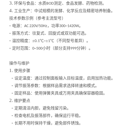
3.
环保与食品：水质
测定、食品发酵、药物检测。
BOD
振荡器
4.
工业生产：中试规模的发酵、化学反应及精密培养制备。
技术参数示例（参考主流型号）
微型真空泵
-
电源：
，功率
。
AC 220V/50Hz
300~1420W
-
振荡方式：往复式、回旋式或双功能可选。
摇床
-
温控精度：±
℃
±
℃（不同型号差异）。
0.1
~
1
-
定时范围：
小时（部分支持
分钟）。
0~500
999
漩涡混合器
操作与维护
高速分散器
1.
使用步骤
聚四氟乙烯
-
设定温度：通过控制面板输入目标温度，启用加热功能。
-
调节振荡参数：根据样品需求选择转速和模式。
紫外分析仪
-
固定样品：使用弹簧夹具或万用夹具确保容器稳固。
2.
维护要点
仪器、真空推车
-
定期清洁内胆，避免残留污染。
-
检查电机及振荡部件，确保运行平稳。
火焰光度计
-
长期不用时保持干燥，避免部件锈蚀。