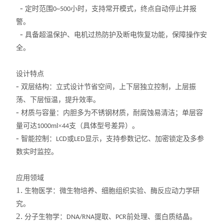
高温循环油浴锅
-
定时范围
小时，支持常开模式，终点自动停止并报
0~500
警。
玻璃反应釜
-
具备超温保护、电机过热防护及断电恢复功能，保障操作安
全。
低温冷却液循环泵
设计特点
高低温循环装置
-
双层结构：立式设计节省空间，上下层独立控制，上层振
低温反应浴/恒温槽
荡、下层恒温，提升效率。
-
材质与容量：内胆多为不锈钢材质，耐腐蚀易清洁；单层容
电热套
量可达
×
支（具体型号差异）。
1000ml
44
-
智能控制：
或
显示，支持参数记忆、加密锁定及多参
LCD
LED
旋片式真空泵
数实时监控。
微波化学反应器
应用领域
1.
生物医学：微生物培养、细胞组织实验、酶反应动力学研
显微熔点测定仪
究。
2.
分子生物学：
蠕动泵
提取、
前处理、蛋白质结晶。
DNA/RNA
PCR