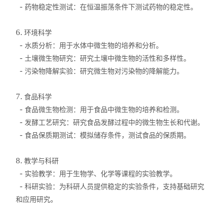
-
药物稳定性测试：在恒温振荡条件下测试药物的稳定性。
振荡器
6.
环境科学
微型真空泵
-
水质分析：用于水体中微生物的培养和分析。
-
土壤微生物研究：研究土壤中微生物的活性和多样性。
摇床
-
污染物降解实验：研究微生物对污染物的降解能力。
漩涡混合器
7.
食品科学
-
高速分散器
食品微生物检测：用于食品中微生物的培养和检测。
-
发酵工艺研究：研究食品发酵过程中的微生物生长和代谢。
聚四氟乙烯
-
食品保质期测试：模拟储存条件，测试食品的保质期。
紫外分析仪
8.
教学与科研
-
实验教学：用于生物学、化学等课程的实验教学。
仪器、真空推车
-
科研实验：为科研人员提供稳定的实验条件，支持基础研究
和应用研究。
火焰光度计