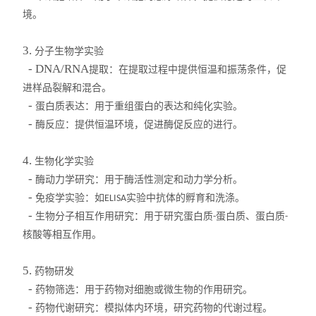
高温循环油浴锅
境。
玻璃反应釜
3.
分子生物学实验
- DNA/RNA
提取：在提取过程中提供恒温和振荡条件，促
低温冷却液循环泵
进样品裂解和混合。
-
蛋白质表达：用于重组蛋白的表达和纯化实验。
高低温循环装置
-
酶反应：提供恒温环境，促进酶促反应的进行。
低温反应浴/恒温槽
4.
生物化学实验
电热套
-
酶动力学研究：用于酶活性测定和动力学分析。
-
免疫学实验：如
实验中抗体的孵育和洗涤。
ELISA
旋片式真空泵
-
生物分子相互作用研究：用于研究蛋白质
蛋白质、蛋白质
-
-
核酸等相互作用。
微波化学反应器
5.
药物研发
显微熔点测定仪
-
药物筛选：用于药物对细胞或微生物的作用研究。
-
蠕动泵
药物代谢研究：模拟体内环境，研究药物的代谢过程。