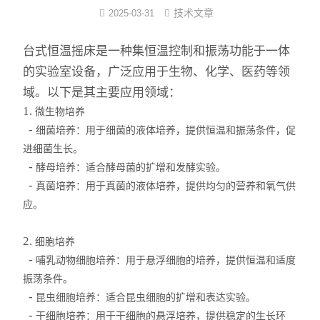
技术文章
2025-03-31
反应/结晶罐
台式恒温摇床是一种集恒温控制和振荡功能于一体
分子蒸馏装置
的实验室设备，广泛应用于生物、化学、医药等领
域。以下是其主要应用领域：
薄膜蒸发仪
1.
微生物培养
不锈钢浓缩装置
-
细菌培养：用于细菌的液体培养，提供恒温和振荡条件，促
进细菌生长。
卫生级储罐
-
酵母培养：适合酵母菌的扩增和发酵实验。
-
真菌培养：用于真菌的液体培养，提供均匀的营养和氧气供
脱色罐
应。
酒精沉淀罐/醇沉罐
2.
细胞培养
-
不锈钢配制罐
哺乳动物细胞培养：用于悬浮细胞的培养，提供恒温和适度
振荡条件。
多功能提取罐
-
昆虫细胞培养：适合昆虫细胞的扩增和表达实验。
-
干细胞培养：用于干细胞的悬浮培养，提供稳定的生长环