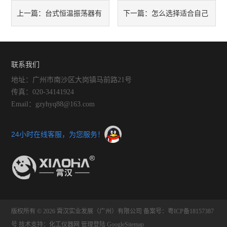
酸度计
台式恒温振荡器有
怎么选择适合自己
上一篇：
下一篇：
双层玻璃反应釜
哪些特点
的恒温振荡器
高压反应釜
联系我们
冷冻干燥机
地址：广州市南沙区大岗镇马前路21号
传真：020-34141924
水热合成反应釜
Email：gzyhyq88@163.com
玻璃分液器、过滤装置
24小时在线客服，为您服务！
智能恒温油浴（水浴）锅
旋转蒸发仪
磁力搅拌器
版权所有 © 2026 霄汉实业发展（广州）有限公司
备案号：粤ICP备18157387
有机合成装置
号
技术支持：
化工仪器网
管理登陆
GoogleSitemap