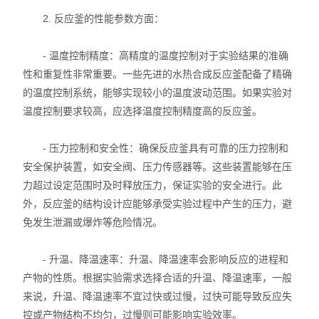
2. 反应釜的性能参数方面：
振荡器
- 温度控制精度：高精度的温度控制对于实验结果的准确
微型真空泵
性和重复性非常重要。一些先进的水热合成反应釜配备了精确
摇床
的温度控制系统，能够实现较小的温度波动范围。如果实验对
温度控制要求较高，应选择温度控制精度高的反应釜。
漩涡混合器
- 压力控制和安全性：确保反应釜具有可靠的压力控制和
高速分散器
安全保护装置，如安全阀、压力传感器等。这些装置能够在压
力超过设定范围时及时释放压力，保证实验的安全进行。此
聚四氟乙烯
外，反应釜的结构设计应能够承受实验过程中产生的压力，避
免发生泄漏或爆炸等危险情况。
紫外分析仪
仪器、真空推车
- 升温、降温速率：升温、降温速率会影响反应的进程和
产物的性质。根据实验需求选择合适的升温、降温速率，一般
火焰光度计
来说，升温、降温速率不宜过快或过慢，过快可能导致反应失
控或产物结构不均匀，过慢则可能影响实验效率。