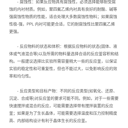
- 腐蚀性：如果反应物具有腐蚀性，必须选择能够耐受腐
高温循环油浴锅
蚀的内衬材质。例如，聚四氟乙烯内衬具有良好的耐酸、碱等
强腐蚀性物质的性能，适合处理大多数腐蚀性物料；如果腐蚀
玻璃反应釜
性极-强，PPL 内衬可能更合适，它的耐腐蚀性比聚四氟乙烯
低温冷却液循环泵
更强。
高低温循环装置
- 反应物料的状态和体积：根据反应物料的状态(固体、液
体或气液混合等)以及所需的物料量选择合适的反应釜容积和结
低温反应浴/恒温槽
构。一般建议选择比实验所需容量稍大一些的反应釜，以保证
实验的稳定性和可重复性，但也不能过大，以免影响反应的效
电热套
率和均匀性。
旋片式真空泵
- 反应类型和目标产物：不同的反应类型(如氧化、还原、
微波化学反应器
沉淀、合成等)对反应釜的要求可能不同。例如，对于一些需要
快速搅拌或混合的反应，可能需要选择带有搅拌装置的反应
显微熔点测定仪
釜；如果是为了生长晶体，可能需要选择温度和压力控制精度
高、内部结构设计有利于晶体生长的反应釜。
蠕动泵