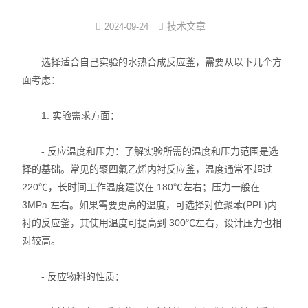
反应/结晶罐
技术文章
2024-09-24
分子蒸馏装置
选择适合自己实验的水热合成反应釜，需要从以下几个方
面考虑：
薄膜蒸发仪
1. 实验需求方面：
不锈钢浓缩装置
- 反应温度和压力：了解实验所需的温度和压力范围是选
卫生级储罐
择的基础。常见的聚四氟乙烯内衬反应釜，温度通常不超过
脱色罐
220℃，长时间工作温度建议在 180℃左右；压力一般在
3MPa 左右。如果需要更高的温度，可选择对位聚苯(PPL)内
酒精沉淀罐/醇沉罐
衬的反应釜，其使用温度可提高到 300℃左右，设计压力也相
对较高。
不锈钢配制罐
- 反应物料的性质：
多功能提取罐