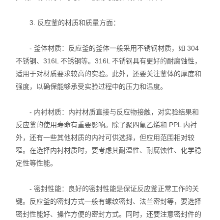
酸度计
3. 反应釜的材质和质量方面：
双层玻璃反应釜
- 釜体材质：反应釜的釜体一般采用不锈钢材质，如 304
高压反应釜
不锈钢、316L 不锈钢等。316L 不锈钢具有更好的耐腐蚀性，
冷冻干燥机
适用于对材质要求较高的实验。此外，还要关注釜体的厚度和
强度，以确保能够承受实验过程中的压力和温度。
水热合成反应釜
- 内衬材质：内衬材质直接与反应物接触，对实验结果和
玻璃分液器、过滤装置
反应釜的使用寿命有重要影响。除了聚四氟乙烯和 PPL 内衬
外，还有一些其他材质的内衬可供选择，但应用范围相对较
智能恒温油浴（水浴）锅
窄。在选择内衬材质时，要考虑其耐温性、耐腐蚀性、化学稳
定性等性能。
旋转蒸发仪
- 密封性能：良好的密封性能是保证反应釜正常工作的关
磁力搅拌器
键。反应釜的密封方式一般有螺纹密封、法兰密封等，要选择
有机合成装置
密封性能好、操作方便的密封方式。同时，还要注意密封件的