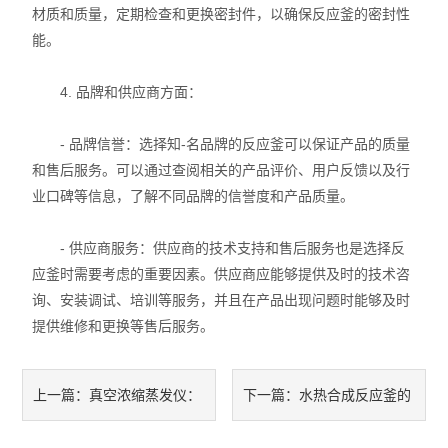
材质和质量，定期检查和更换密封件，以确保反应釜的密封性
培养箱
能。
离心机
4. 品牌和供应商方面：
电动搅拌器
- 品牌信誉：选择知-名品牌的反应釜可以保证产品的质量
和售后服务。可以通过查阅相关的产品评价、用户反馈以及行
鼓风干燥箱
业口碑等信息，了解不同品牌的信誉度和产品质量。
真空干燥箱
- 供应商服务：供应商的技术支持和售后服务也是选择反
循环水真空泵
应釜时需要考虑的重要因素。供应商应能够提供及时的技术咨
询、安装调试、培训等服务，并且在产品出现问题时能够及时
电子天平
提供维修和更换等售后服务。
超声波清洗机
真空浓缩蒸发仪：
水热合成反应釜的
上一篇：
下一篇：
SX2系列电阻炉
从原理到应用，全面解析其在
使用温度和压力范围是多少？