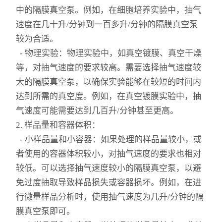
高温循环油浴锅
中的隔膜真空泵。例如，在细胞培养实验中，抽气
速度在几十升/分钟到一百多升/分钟的隔膜真空泵
玻璃反应釜
较为合适。
低温冷却液循环泵
- 物理实验：物理实验中，如真空镀膜、真空干燥
等，对抽气速度的要求较高。需要选择抽气速度较
高低温循环装置
大的隔膜真空泵，以确保实验能够在较短的时间内
达到所需的真空度。例如，在真空镀膜实验中，抽
低温反应浴/恒温槽
气速度可能需要达到几百升/分钟甚至更高。
电热套
2. 样品量和容器体积：
- 小样品量和小容器：如果处理的样品量较小，或
旋片式真空泵
者使用的容器体积较小，对抽气速度的要求也相对
较低。可以选择抽气速度较小的隔膜真空泵，以避
微波化学反应器
免过度抽取导致样品损失或容器损坏。例如，在进
显微熔点测定仪
行微量样品分析时，使用抽气速度为几升/分钟的隔
膜真空泵即可。
蠕动泵