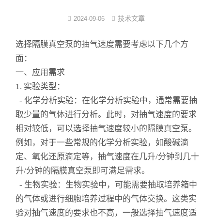
反应/结晶罐
技术文章
2024-09-06
分子蒸馏装置
选择隔膜真空泵的抽气速度需要考虑以下几个方
面：
薄膜蒸发仪
一、应用需求
1. 实验类型：
不锈钢浓缩装置
- 化学分析实验：在化学分析实验中，通常需要抽
卫生级储罐
取少量的气体进行分析。此时，对抽气速度的要求
相对较低，可以选择抽气速度较小的隔膜真空泵。
脱色罐
例如，对于一些常规的化学分析实验，如酸碱滴
酒精沉淀罐/醇沉罐
定、氧化还原滴定等，抽气速度在几升/分钟到几十
升/分钟的隔膜真空泵即可满足需求。
不锈钢配制罐
- 生物实验：生物实验中，可能需要抽取培养箱中
的气体或进行细胞培养过程中的气体交换。这类实
多功能提取罐
验对抽气速度的要求也不高，一般选择抽气速度适