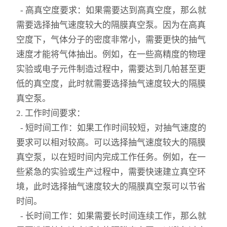
酸度计
- 高真空度要求：如果需要达到高真空度，那么就
需要选择抽气速度较大的隔膜真空泵。因为在高真
双层玻璃反应釜
空度下，气体分子的密度非常小，需要更快的抽气
高压反应釜
速度才能将气体抽出。例如，在一些高精度的物理
实验或电子元件制造过程中，需要达到几帕甚至更
冷冻干燥机
低的真空度，此时就需要选择抽气速度较大的隔膜
真空泵。
水热合成反应釜
2. 工作时间要求：
玻璃分液器、过滤装置
- 短时间工作：如果工作时间较短，对抽气速度的
要求可以相对较高。可以选择抽气速度较大的隔膜
智能恒温油浴（水浴）锅
真空泵，以在短时间内完成工作任务。例如，在一
旋转蒸发仪
些紧急的实验或生产过程中，需要快速建立真空环
境，此时选择抽气速度较大的隔膜真空泵可以节省
磁力搅拌器
时间。
- 长时间工作：如果需要长时间连续工作，那么就
有机合成装置