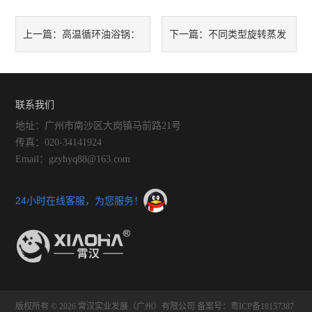
振荡器
高温循环油浴锅：
不同类型旋转蒸发
上一篇：
下一篇：
微型真空泵
科研与工业的可靠伙伴
仪的区别
摇床
联系我们
漩涡混合器
地址：广州市南沙区大岗镇马前路21号
传真：020-34141924
高速分散器
Email：gzyhyq88@163.com
聚四氟乙烯
24小时在线客服，为您服务！
紫外分析仪
仪器、真空推车
火焰光度计
版权所有 © 2026 霄汉实业发展（广州）有限公司
备案号：粤ICP备18157387