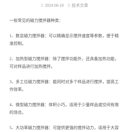
技术文章
2024-06-19
反应/结晶罐
一些常见的磁力搅拌器种类：
分子蒸馏装置
1、数显磁力搅拌器：可以精确显示搅拌速度等参数，便于精
薄膜蒸发仪
准控制。
不锈钢浓缩装置
2、加热型磁力搅拌器：除了搅拌功能外，还具备加热功能，
卫生级储罐
可对样品进行加热搅拌。
脱色罐
3、多工位磁力搅拌器：能同时对多个样品进行搅拌，提高工
作效率。
酒精沉淀罐/醇沉罐
4、微型磁力搅拌器：体积小巧，适用于少量样品或空间有限
不锈钢配制罐
的场合。
多功能提取罐
5、大功率磁力搅拌器：可提供更强的搅拌动力，适用于大容