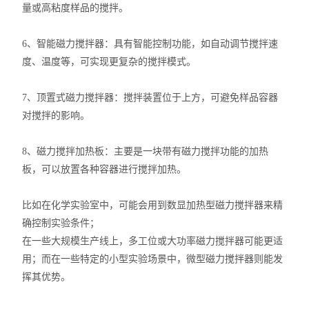
高温循环油浴锅
量或高粘度样品的搅拌。
玻璃反应釜
6、智能磁力搅拌器：具有智能控制功能，如自动调节搅拌速
度、温度等，可实现更复杂的搅拌模式。
低温冷却液循环泵
7、顶置式磁力搅拌器：搅拌装置位于上方，可避免样品容器
高低温循环装置
对搅拌的影响。
低温反应浴/恒温槽
8、磁力搅拌加热板：主要是一块带有磁力搅拌功能的加热
板，可以放置各种容器进行搅拌加热。
电热套
旋片式真空泵
比如在化学实验室中，可能会用到数显加热型磁力搅拌器来精
确控制实验条件；
微波化学反应器
在一些大规模生产线上，多工位或大功率磁力搅拌器可能更适
用；而在一些特定的小型实验场景中，微型磁力搅拌器则能发
显微熔点测定仪
挥其优势。
蠕动泵