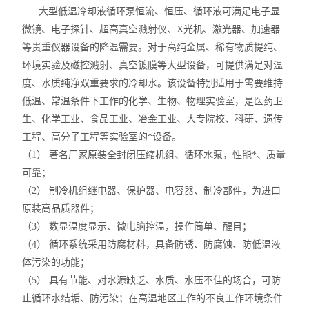
大型低温冷却液循环泵恒流、恒压、循环液可满足电子显
微镜、电子探针、超高真空溅射仪、X光机、激光器、加速器
等贵重仪器设备的降温需要。对于高纯金属、稀有物质提纯、
环境实验及磁控溅射、真空镀膜等大型设备，可提供满足对温
度、水质纯净双重要求的冷却水。该设备特别适用于需要维持
低温、常温条件下工作的化学、生物、物理实验室，是医药卫
生、化学工业、食品工业、冶金工业、大专院校、科研、遗传
工程、高分子工程等实验室的*设备。
（1） 著名厂家原装全封闭压缩机组、循环水泵，性能*、质量
可靠；
（2） 制冷机组继电器、保护器、电容器、制冷部件，为进口
原装高品质器件；
（3） 数显温度显示、微电脑控温，操作简单、醒目；
（4） 循环系统采用防腐材料，具备防锈、防腐蚀、防低温液
体污染的功能；
（5） 具有节能、对水源缺乏、水质、水压不佳的场合，可防
止循环水结垢、防污染；在高温地区工作的不良工作环境条件