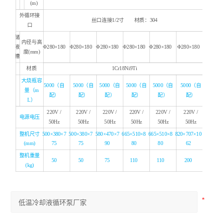
(m)
外循环接
丝口连接1/2寸 材质：304
口
储
内径与高
液
Ф280×180
Ф280×180
Ф280×180
Ф280×180
Ф280×180
Ф280×180
度(mm)
槽
材质
1Cr18Ni9Ti
大烧瓶容
5
000（自
5
000（自
50
00（自
50
00（自
50
00（自
5
000（自
量（m
配）
配）
配）
配）
配）
配）
L）
220V /
220V /
220V /
220V /
220V /
220V /
电源电压
50Hz
50Hz
50Hz
50Hz
50Hz
50Hz
整机尺寸
500×380×7
500×380×7
580×470×7
665×510×8
665
×
510
×8
820×707×10
(mm)
75
75
90
80
80
62
整机重量
50
50
75
110
110
200
(kg)