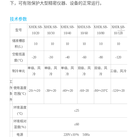
下，可有效保护大型精密仪器、设备的正常运行。
技术参数
+
XHDLSB-
XHDLSB-
XHDLSB-
XHDLSB-
XHDLSB-
XHDLSB-
型号
10
/
20
10/30
10/40
10/60
10/80
10/120
储液槽容
10
10
10
10
10
10
积(L)
空载低温
-20
-30
-40
-60
-80
-120
度(℃)
单级、风
单级、风
单级、风
双级、风
双级、风
制冷单元
三级、风冷
冷
冷
冷
冷
冷
工
作
使用温度
-20-
～20
-30
～
20
-
4
0～20
-60~20
-80
～
20℃
-
1
20～20
条
范围(℃)
件
环境温度
≤25
(℃)
环境相对
≤60
湿度(％)
电源
220V±10％ 50Hz