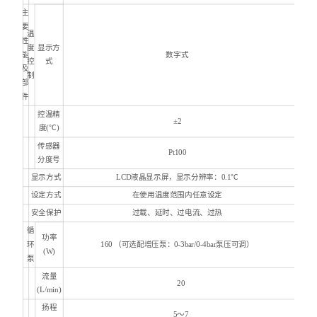
主
要
温
性
度
显示方
能
数字式
控
式
及
制
部
件
控温精
±2
度(℃)
传感器
Pt100
分度号
显示方式
LCD液晶显示屏，显示分辨率：0.1℃
设定方式
在使用温度范围内任意设定
安全保护
过载、
延时、过电流、过热
循
功率
环
1
6
0
（可选配增压泵：0-3bar/0-4bar泵压可调）
(W)
泵
流量
20
(L/min)
扬程
5～7