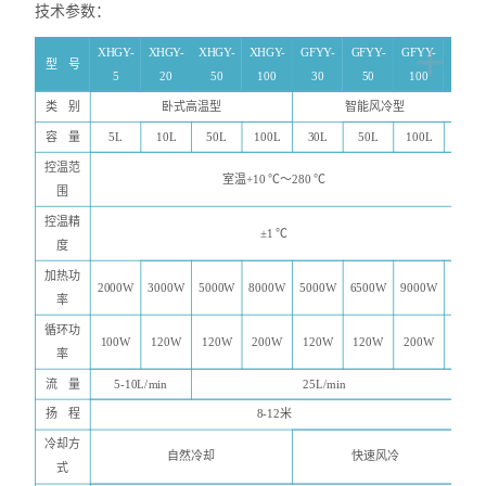
技术参数：
+
XHGY-
XHGY-
XHGY-
XHGY-
GFYY-
GFYY-
GFYY-
型
号
5
20
50
100
30
50
100
类
别
卧式高温型
智能风冷型
容
量
5L
10L
50L
100L
30L
50L
100L
控温范
室温+10 ℃～280 ℃
围
控温精
±
1 ℃
度
加热功
2000W
3000W
5000W
8000W
5000W
6500W
9000W
率
循环功
100W
120W
120W
200W
120W
120W
200W
率
流
量
5-10L/min
25L/min
扬
程
8-12米
冷却方
自然冷却
快速风冷
式