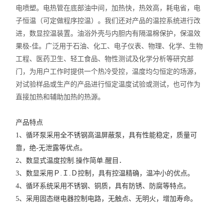
电喷塑。电热管在底部油中间，加热快，热效高，耗电省，电
子恒温（可定做程序控温）。我们还对产品的温控系统进行改
进，数显控温装置。油浴外壳与内胆内有隔温棉保护，保温效
果极-佳。
广泛用于石油、化工、电子仪表、物理、化学、生物
工程、医药卫生、轻工食品、物性测试及化学分析等研究部
门，为用户工作时提供一个热冷受控，温度均匀恒定的场源，
对试验样品或生产的产品进行恒定温度试验或测试，也可作为
直接加热和辅助加热的热源。
产品特点
1、循环泵采用全不锈钢高温屏蔽泵，具有性能稳定，质量可
靠，绝-无泄露等优点。
.
.
2、数显式温度控制
操作简单
醒目．
.
.
3、数显采用Ｐ
Ｉ
Ｄ控制，具有控温精确，温冲小的优点。
4、循环系统采用不锈钢、铜质，具有防锈、防腐等特点。
5、采用固态继电器控制电路，无触点、无明火，增加寿命。