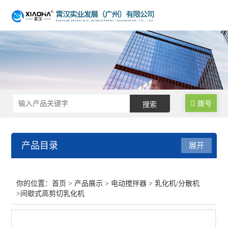
拨号
产品目录
展开
电动搅拌器
你的位置：
首页
>
产品展示
>
电动搅拌器
>
乳化机/分散机
>间歇式高剪切乳化机
乳化机/分散机
查看全部 >>