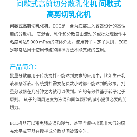
间歇式高剪切分散乳化机
间歇式
高剪切乳化机
ECE
间歇式高剪切乳化机
，
是一台为底部进入容器设计的高性
能的分散机。 它混合、乳化和分散自由流动的或批处理操作中
5.000 mPas
-
ECE
粘度可达
的液体介质。使用转子
定子原则，
是非常适用于使用传统的搅拌方法不能完成的应用。
产品简介：
批量分散器用于传统搅拌不能达到要求的应用中，比如生产乳
液和悬浮液。传统搅拌需要花费数小时都不能达到的效果，批
量分散器在几分钟之内就可以做到。它的有效性基于转子定子
原则。 转子的圆周速度为液滴和固体颗粒的减小提供必要的剪
切力。
ECE机器可以避免强旋涡和曝气，甚至当罐中出现非常低的填
充水平或容器在搅拌或分散期间被清空时。