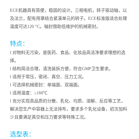
ECE机器具有简便，稳固的设计。三相电机，转子驱动轴，以
及法兰，配有用罩结合紧凑单元的转子。ECE标准版适合处理
温度可达120 °C。轴封借助低维护的机械密封。
特点：
l
对物料无污染，是医药、食品、化妆品高洁净要求理想的选
择。
l
结构简洁合理，清洗装拆方便，符合GMP卫生要求。
l
适用于常压，密闭、真空、压力工况。
l
可选择机械密封：单端面、双端面。
l
适用温度：≤160℃
l
充分实现高品质的分散、乳化、均质、溶解、反应等工艺，
解决您生产中容器上无法排布，要求多个乳化设备，初次加料
少且要满足真空和压力要求等特殊工况。
选型表：