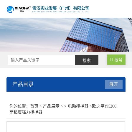
拨号
产品目录
展开
电动搅拌器
你的位置：
首页
>
产品展示
> >
电动搅拌器
>欧之星YK200
高粘度强力搅拌器
乳化机/分散机
查看全部 >>