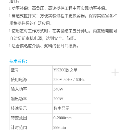
运行。
l
功率补偿：高负压、高速搅拌工程中可实现功率补偿。
l
穿透式搅拌桨：方便实验过程中更换容器，保障实验室各种
规格搅拌棒的广泛应用。
l
使用定时工作方式时，在实验结束五分钟后，内置微电脑可
自动切断本机电源，达到安全、节能。
l
适合搞粘度介质、浆料的长时间搅拌。
技术参数：
+
型号
YK200欧之星
使用电源
220V 50Hz / 60Hz
输入功率
340W
输出功率
200W
转速显示
数字显示
转速范围
0-2000rpm
计时范围
999min