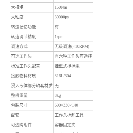
大扭矩
150Nm
大粘度
30000ps
转速记忆功能
有
转速调节精度
1rpm
调速方式
无级调速(×10RPM)
可选工作头
有六种工作头可选择
标准工作头配置
挂壁式搅拌桨
接触物料材质
316L/304
浸入液体部分轴套材质
无
整机重量
8kg
包装尺寸
690×330×140
配套
工作头拆卸工具
可选购附件
容器固定夹