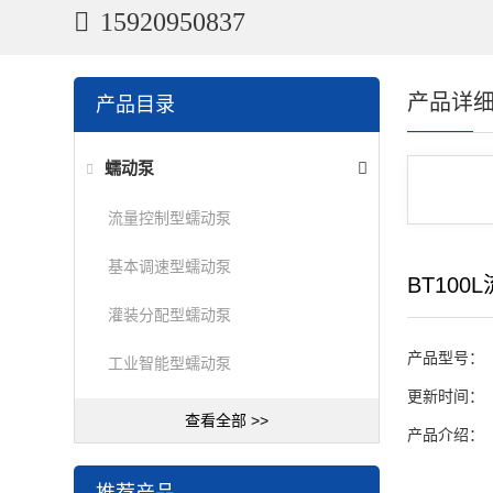
15920950837
产品详
产品目录
蠕动泵
流量控制型蠕动泵
基本调速型蠕动泵
BT10
灌装分配型蠕动泵
产品型号：
工业智能型蠕动泵
更新时间：
查看全部 >>
产品介绍：