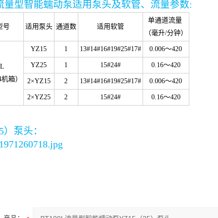
0L流量型智能蠕动泵适用泵头及软管、流量参数:
单通道流量
型号
适用泵头
通道数
适用软管
（毫升/分钟）
YZ15
1
13#14#16#
19#
25#17#
0.006～420
YZ25
1
15#24#
0.16～420
0L
4机箱）
2×
YZ15
2
13#14#16#
19#
25#17#
0.006～420
2×YZ25
2
15#24#
0.16～420
25）泵头
：