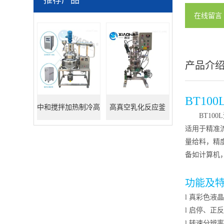
推荐产品
在线留言
产品介
BT10
中和搅拌加热制冷高
高真空乳化反应釜
BT100L
适用于精准
真空反应釜
量给料，精度
备如计算机
功能及
l
真彩色液晶
l
启停、正反
l
转速分辨率0