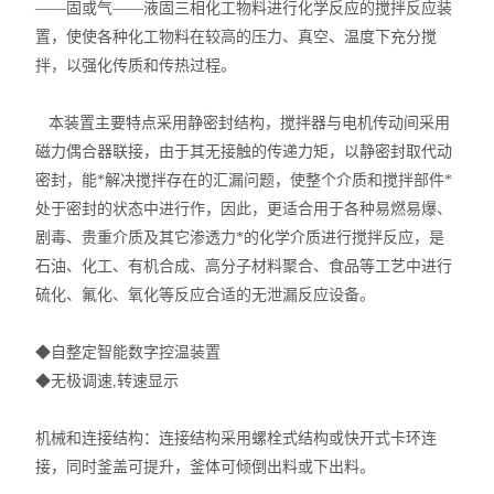
——固或气——液固三相化工物料进行化学反应的搅拌反应装
置，使使各种化工物料在较高的压力、真空、温度下充分搅
拌，以强化传质和传热过程。
本装置主要特点采用静密封结构，搅拌器与电机传动间采用
磁力偶合器联接，由于其无接触的传递力矩，以静密封取代动
密封，能*解决搅拌存在的汇漏问题，使整个介质和搅拌部件*
处于密封的状态中进行作，因此，更适合用于各种易燃易爆、
剧毒、贵重介质及其它渗透力*的化学介质进行搅拌反应，是
石油、化工、有机合成、高分子材料聚合、食品等工艺中进行
硫化、氟化、氧化等反应合适的无泄漏反应设备。
◆自整定智能数字控温装置
◆无极调速,转速显示
机械和连接结构：
连接结构采用螺栓式结构或快开式卡环连
接，同时釜盖可提升，釜体可倾倒出料或下出料。