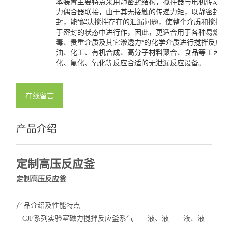
本装置主要特点采用静密封结构，搅拌器与电机传动间
力偶合器联接，由于其无接触的传递力矩，以静密封取
封，能*解决搅拌存在的汇漏问题，使整个介质和搅拌部
于密封的状态中进行作，因此，更适合用于各种易燃易
毒、贵重介质及其它渗透力*的化学介质进行搅拌反应
油、化工、有机合成、高分子材料聚合、食品等工艺中
化、氟化、氧化等反应合适的无泄漏反应设备。
在线留言
产品介绍
定制高压反应釜
定制高压反应釜
产品介绍及性能特点
CJF系列实验室磁力搅拌反应釜系气——液、液——液、液