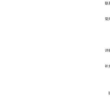
联
常
详
补