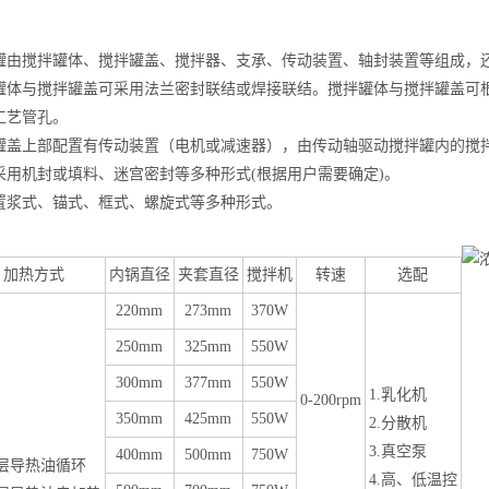
罐由搅拌罐体、搅拌罐盖、搅拌器、支承、传动装置、轴封装置等组成，
罐体与搅拌罐盖可采用法兰密封联结或焊接联结。搅拌罐体与搅拌罐盖可
工艺管孔。
罐盖上部配置有传动装置（电机或减速器），由传动轴驱动搅拌罐内的搅
采用机封或填料、迷宫密封等多种形式(根据用户需要确定)。
置浆式、锚式、框式、螺旋式等多种形式。
加热方式
内锅直径
夹套直径
搅拌机
转速
选配
220mm
273mm
370W
250mm
325mm
550W
300mm
377mm
550W
1.
乳化机
0-200rpm
350mm
425mm
550W
2.
分散机
3.
真空泵
400mm
500mm
750W
层导热油循环
4.
高、低温控