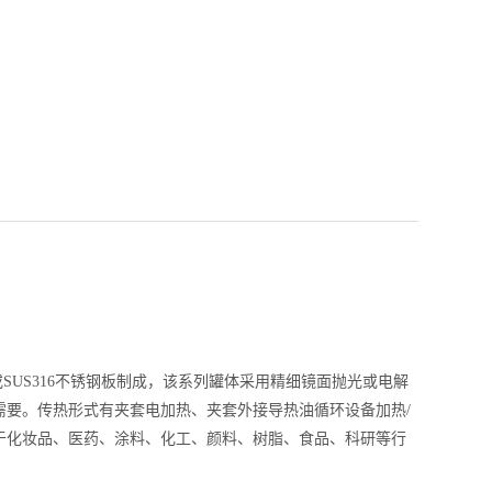
或SUS316不锈钢板制成，该系列罐体采用精细镜面抛光或电解
要。传热形式有夹套电加热、夹套外接导热油循环设备加热/
于化妆品、医药、涂料、化工、颜料、树脂、食品、科研等行