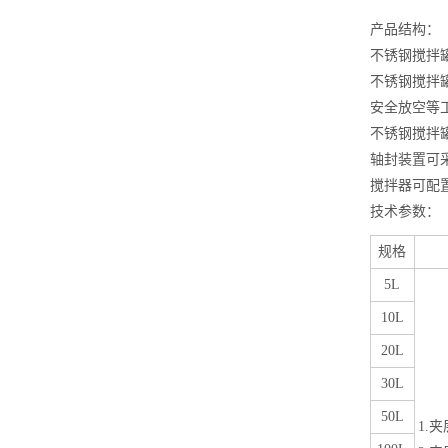
产品
结构：
不锈钢搅拌
不锈钢搅拌
安全放空等
不锈钢搅拌
轴封装置可
搅拌器可配
技术参数：
规格
5L
10L
20L
30L
50L
1.
夹