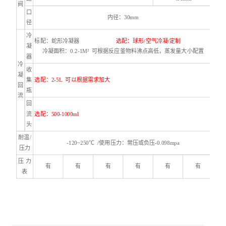
阀
口
内径：30mm
径
冷
标配：蛇形冷凝器
选配：球形/空气冷凝/定制
凝
冷凝面积：
0.2-
1M²
可根据反应釜物料沸点高低，蒸发量大小配置
器
冷
收
凝
集
选配：2-5L 可以根据需求加大
回
瓶
流
回
流
选配：
500-1000ml
头
耐温
/
-120~250℃ /使用压力：常压或负压-0.098mpa
压力
压 力
有
有
有
有
有
有
表