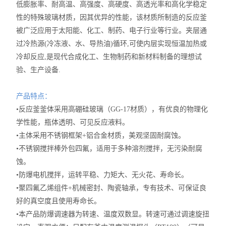
低膨胀率、耐高温、高强度、高硬度、高透光率和高化学稳定
性的特殊玻璃材质，因其优异的性能，该材质所制造的反应釜
被广泛应用于太阳能、化工、制药、电子行业等行业。夹层通
过冷热源(冷冻液、水、导热油)循环,可使内层实现恒温加热或
冷却反应,是现代合成化工、生物制药和新材料制备的理想试
验、生产设备.
产品特点：
•反应釜釜体采用高硼硅玻璃（GG-17材质），有优良的物理化
学性能，瓶体透明、可见反应液料。
•主体采用不锈钢框架+铝合金材质，美观坚固耐腐蚀。
•不锈钢搅拌棒外包四氟，适用于多种溶剂搅拌，无污染耐腐
蚀。
•防爆电机搅拌，运转平稳、力矩大、无火花、寿命长。
•聚四氟乙烯组件+机械密封、陶瓷轴承，专有技术、可保证良
好的真空度且使用寿命长。
•本产品防爆调速器为转速、温度双数显。转速可通过调速旋扭