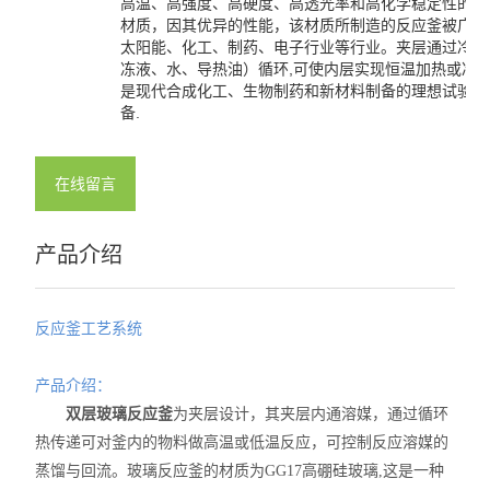
高温、高强度、高硬度、高透光率和高化学稳定性的特
材质，因其优异的性能，该材质所制造的反应釜被广泛
太阳能、化工、制药、电子行业等行业。夹层通过冷热
冻液、水、导热油）循环,可使内层实现恒温加热或冷却
是现代合成化工、生物制药和新材料制备的理想试验、
备.
在线留言
产品介绍
反应釜工艺系统
产品介绍：
双层玻璃反应釜
为夹层设计，其夹层内通溶媒，通过循环
热传递可对釜内的物料做高温或低温反应，可控制反应溶媒的
蒸馏与回流。玻璃反应釜的材质为GG17高硼硅玻璃,这是一种