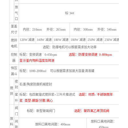
放
气
标 34#
口
釜盖
内径：210mm 外径：265mm
内径：300mm 外径：340mm
尺寸
120W 减速
140W 减速
180W 减速
180W 减速
250W 减速
250W 减速
搅拌
电机
选配：防爆电机可以根据需求加大功率
控制
标配：变频调速
0-450rpm
选配：防爆变频调速
0-800rpm
器
显示釜内物料温度及转速
恒压
标配
：1000-2000ml
可以根据需求加装大容量滴液罐
漏斗
密
石墨/陶瓷防腐机械密封
封
搅
拌
桨
标配
：
包四氟锚式
搅拌浆
+三叶片推进式
选配：
材质-
不锈钢搅拌
叶
桨
类型-
螺旋/分散/离心
阀
标配：新型玻璃阀门
选配：聚四氟乙烯顶底阀
门
放
间
放料口离地间距：
料
放料口离地间距：400mm
距
450mm