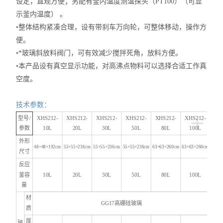
设定，直观方便；
另配有釜内温度测温探头（
PT100）（可显
示釜内温度）
。
•整体结构紧凑合理，设有带刹车万向轮，可整体移动，操作方
便。
•*玻璃斜放料阀门，可有效减少搅拌死角，放料方便。
•本产品设有真空显示功能，对高沸点物料可以选择合适工作真
空度。
技术参数：
+
型号/
XHS212-
XHS212-
XHS212-
XHS212-
XHS212-
XHS212-
参数
10L
20L
30L
50L
80L
100L
外形
48×48×192
cm
55×55×236
cm
55×55×236
cm
55×55×236
cm
63×6
3
×260
cm
63×6
3
×260
cm
尺寸
反应
釜容
10L
20L
30L
50L
80L
100L
量
材
GG17高硼硅玻璃
质
厚
玻