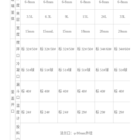
6-8mm
6-8mm
6-8mm
6-8mm
6-8mm
6-8mm
度
璃
釜
夹
3.5L
6.3L
9L
15L
24L
33L
体
层
宽
15mm
15mmL
15mm
18mm
20mm
20mm
度
搅
拌
标 32#/50#
标 32#/50#
标 32#/50#
标 32#/50#
标 34#/60#
标 34#/60#
口
冷
凝
标 51#球
标 51#球
标 51#球
标 51#球
标 51#球
标 51#球
口
漏
斗
标 40#
标 40#
标 40#
标 40#
标 40#
标 40#
釜
口
盖
开
温
口
度
标 24#
标 24#
标 24#
标 29#
标 29#
标 29#
计
投
料
法兰口：φ 80mm外径
口