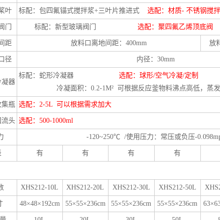
桨叶
标配：包四氟锚式搅拌浆+三叶片推进式
选配：材质- 不锈钢搅拌
阀门
标配：新型玻璃阀门
选配：聚四氟乙烯顶底阀
间距
放料口离地间距：400mm
放
口径
内径：30mm
标配：蛇形冷凝器
选配：球形/空气冷凝/定制
冷凝器
冷凝面积：0.2-1M² 可根据反应釜物料沸点高低，蒸
收集瓶
选配：2-5L 可以根据需求加大
回流头
选配：500-1000ml
力
-120~250℃ /使用压力：常压或负压-0.098m
表
有
有
有
有
数
XHS212-10L
XHS212-20L
XHS212-30L
XHS212-50L
XHS2
寸
48×48×192cm
55×55×236cm
55×55×236cm
55×55×236cm
63×6
量
10L
20L
30L
50L