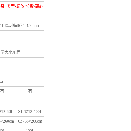
桨 类型-螺旋/分散/离心
料口离地间距：450mm
发量大小配置
pa
有
有
12-80L
XHS212-100L
3×260cm
63×63×260cm
80L
100L