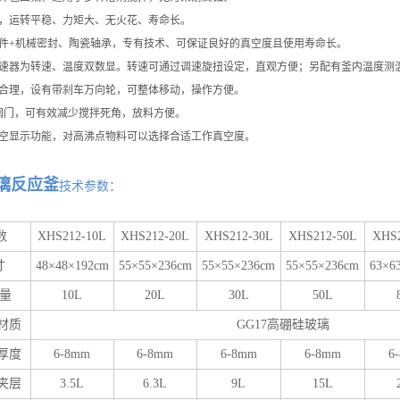
拌，运转平稳、力矩大、无火花、寿命长。
组件+机械密封、陶瓷轴承，专有技术、可保证良好的真空度且使用寿命长。
调速器为转速、温度双数显。转速可通过调速旋扭设定，直观方便；
另配有釜内温度测
凑合理，设有带刹车万向轮，可整体移动，操作方便。
料阀门，可有效减少搅拌死角，放料方便。
真空显示功能，对高沸点物料可以选择合适工作真空度。
璃反应釜
技术参数：
数
XHS212-10L
XHS212-20L
XHS212-30L
XHS212-50L
XHS2
寸
48×48×192cm
55×55×236cm
55×55×236cm
55×55×236cm
63×6
量
10L
20L
30L
50L
材质
GG17高硼硅玻璃
厚度
6-8mm
6-8mm
6-8mm
6-8mm
6
夹层
3.5L
6.3L
9L
15L