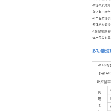
•防爆电机搅
•聚四氟乙烯
•本产品防爆
•整体结构紧
•*玻璃斜放
•本产品设有
多功能玻
型号/参
外形尺
反应釜容
玻
璃
釜