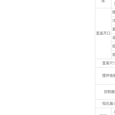
体
釜盖开口
釜盖尺
搅拌电
控制器
恒压漏