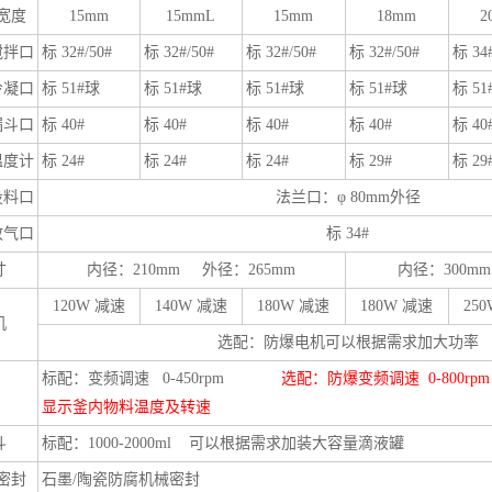
宽度
15mm
15mmL
15mm
18mm
2
搅拌口
标 32#/50#
标 32#/50#
标 32#/50#
标 32#/50#
标 34#
冷凝口
标 51#球
标 51#球
标 51#球
标 51#球
标 51
漏斗口
标 40#
标 40#
标 40#
标 40#
标 40
温度计
标 24#
标 24#
标 24#
标 29#
标 29
投料口
法兰口：φ 80mm外径
放气口
标 34#
寸
内径：210mm 外径：265mm
内径：300m
120W 减速
140W 减速
180W 减速
180W 减速
25
机
选配：防爆电机可以根据需求加大功率
标配：变频调速 0-450rpm
选配：防爆变频调速 0-800rpm
显示釜内物料温度及转速
斗
标配：1000-2000ml
可以根据需求加装大容量滴液罐
密封
石墨/陶瓷防腐机械密封