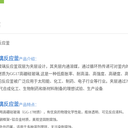
绍
反应釜
璃反应釜
产品介绍：
玻璃反应釜
双层
为夹层设计，其夹层内通溶媒，通过循环热传递可对釜内
材质为GG17高硼硅玻璃,这是一种低膨胀率、耐高温、高强度、高硬度
的反应釜被广泛应用于太阳能、化工、制药、电子行业等行业。夹层通过冷
现代合成化工、生物制药和新材料制备的理想试验、生产设备.
璃反应釜
产品特点：
采用高硼硅玻璃（GG-17材质），有优良的物理化学性能，瓶体透明、可见反应液料。
锈钢框架+铝合金材质，美观坚固耐腐蚀。
棒外包四氟，适用于多种溶剂搅拌，无污染耐腐蚀。