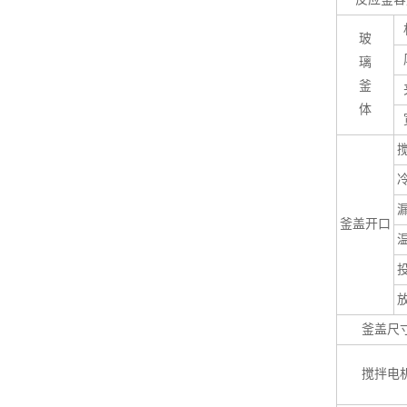
玻
璃
釜
体
釜盖开口
釜盖尺
搅拌电