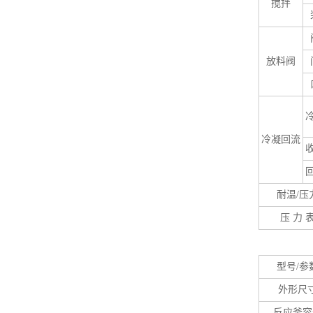
搅拌
放料阀
冷凝回流
耐温/压
压 力 
型号/参
外形尺
反应釜容