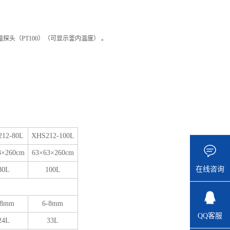
温探头（
PT100）（可显示釜内温度）
。
12-80L
XHS212-100L
3×260cm
63×63×260cm
在线咨询
80L
100L
-8mm
6-8mm
QQ客服
24L
33L