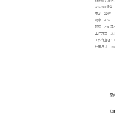
器集成了连续
XW-80A
参数
电源：
220V
功率：
40W
转速：
2800
转
/
工作方式：连
工作台直径：
外形尺寸：
16
您
您