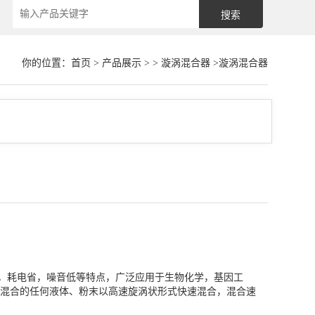
你的位置：
首页
>
产品展示
> >
漩涡混合器
>漩涡混合器
小，耗电省，噪音低等特点，广泛应用于生物化学，基因工
混合的任何液体、粉末以高速旋涡状形式快速混合，混合速