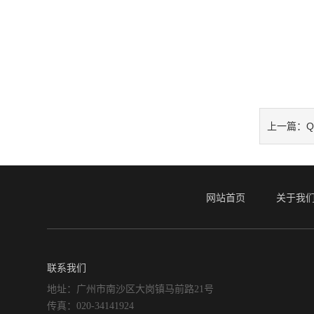
Q
上一篇：
网站首页
关于我
联系我们
地址：广州市南沙区大岗镇马前路21号
传真：020-34141924