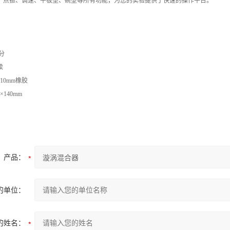
、点振、调速、平板型、碗型等所有功能，为您的实验提供了快速的操作平台。
分
续
110mm
橡胶
0×140mm
产品：
的单位：
的姓名：