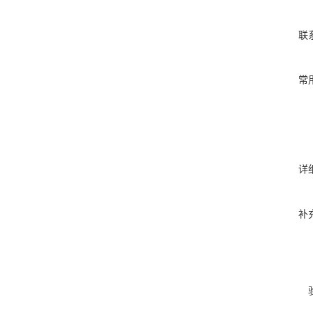
联
常
详
补