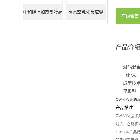
中和搅拌加热制冷高
高真空乳化反应釜
在线留言
真空反应釜
产品介
漩涡混
（粉末
成型技
平板型
XW-80A
漩涡
产品描述
XW-80A
适用
混合，它能将
XW-80A
产品