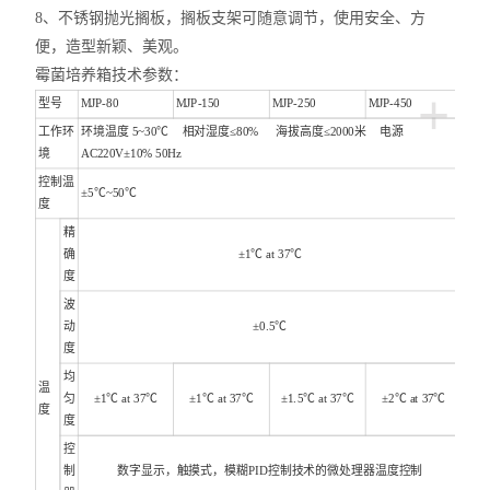
8、不锈钢抛光搁板，搁板支架可随意调节，使用安全、方
便，造型新颖、美观。
霉菌培养箱技术参数：
+
型号
MJP-80
MJP-150
MJP-250
MJP-450
工作环
环境温度 5~30℃ 相对湿度≤80% 海拔高度≤2000米 电源
境
AC220V±10% 50Hz
控制温
±5℃~50℃
度
精
确
±1℃ at 37℃
度
波
动
±0.5℃
度
均
温
匀
±1℃ at 37℃
±1℃ at 37℃
±1.5℃ at 37℃
±2℃ at 37℃
度
度
控
制
数字显示，触摸式，模糊PID控制技术的微处理器温度控制