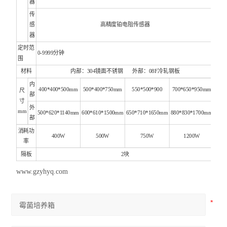
器
传
感
高精度铂电阻传感器
器
定时范
0-9999分钟
围
材料
内部：304镜面不锈钢 外部：08F冷轧钢板
内
400*400*500mm
500*400*750mm
550*500*900
700*650*950mm
尺
部
寸
外
mm
500*620*1140mm
600*610*1500mm
650*710*1650mm
880*830*1700mm
部
消耗功
400W
500W
750W
1200W
率
隔板
2块
www.gzyhyq.com