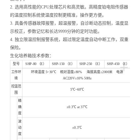
2. 选用高性能的CPU处理芯片和高灵敏。高精度铂电阻传感器
的温度控制系统使温度控制更精准，操作更方便。
3. 具备传感器故障报警，超温报警，自诊断动态控制，温度显
示校正，参数记忆和长达9999分钟的定时功能。
4. 独立限温控制报警系统，超过限定温度自动中断工作，双重
保险。
生化培养箱技术参数：
+
型号
SHP-80 （E）
SHP-150 （E）
SHP-250 （E）
SHP-450 （E）
工作环
环境温度 5~30℃ 相对湿度≤80% 海拔高度≤2000米 电源
境
AC220V±10% 50Hz
控温范
5℃~60℃
围
精
确
±0.3℃ at 37℃
度
波
动
±0.3℃
度