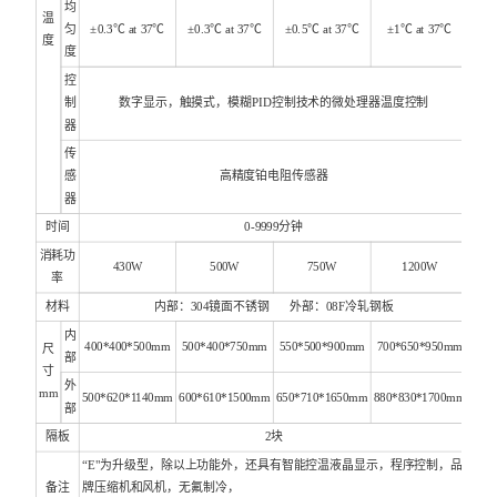
均
温
匀
±0.3℃ at 37℃
±0.3℃ at 37℃
±0.5℃ at 37℃
±1℃ at 37℃
度
度
控
制
数字显示，触摸式，模糊PID控制技术的微处理器温度控制
器
传
感
高精度铂电阻传感器
器
时间
0-9999分钟
消耗功
430W
500W
750W
1200W
率
材料
内部：304镜面不锈钢 外部：08F冷轧钢板
内
400*400*500mm
500*400*750mm
550*500*900mm
700*650*950mm
尺
部
寸
外
mm
500*620*1140mm
600*610*1500mm
650*710*1650mm
880*830*1700mm
部
隔板
2块
“E"为升级型，除以上功能外，还具有智能控温液晶显示，程序控制，品
备注
牌压缩机和风机，无氟制冷，