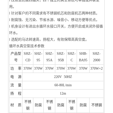
l
改进型防腐四抽头，四个独立的真空系统可单独或并联使
用。
l
针对客户的不同需求有不锈钢机芯和防腐机芯两种材质。
l
耐腐蚀、无污染、节省水源、噪音小、移动方便等优点。
l
机身设计有进出水循环水接口开关，方便开启或关闭外接循
环水。
l
选配的马达转速高，扬程大，有效保障高真空度。
循环水真空泵技术参数
产品型
SHZ-
SHZ-
SHZ-
SHZ-
SHZ-
SHB-
SHZ-
号
CD
95
95A
95B
C
BA95
2000
功 率
370W
370W
370W
370W
370W
370W
370W×2
电 源
220V 50HZ
流 量
60-80L/min
扬 程
12m
不锈
不锈
不锈
材 质
防腐
防腐
防腐
不锈钢
钢
钢
钢